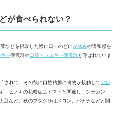
などが食べられない？
野菜などを摂取した際に口・のどに
かゆみ
や違和感を
ルギー
症候群や
口腔アレルギー症候群
と呼ばれていま
＊
作
されて、その後に口腔粘膜に食物が接触して
アレ
ギ、ヒノキの花粉症はトマトと関連し、シラカン
大豆など、秋のブタクサはメロン、バナナなどと関