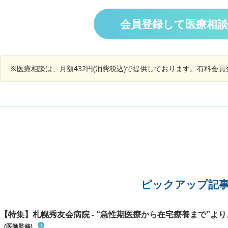
ない」「投薬は一時的な対処で、根治には腹腔鏡
いていま
手術」「大きくなるかは人それぞれ」とのことで
に診察に
会員登録して医療相
した。 私は還暦を過ぎ、実際に尿の勢いが弱く、
多くおら
夜間も1〜2時間おきにトイレに行きます。ただ
し、加齢により排尿機能や体力が衰えるのは自然
なことと考え、ある程度は受け入れてきました。
老眼なら眼鏡を新調すれば済みますが、前立腺の
※医療相談は、月額432円(消費税込)で提供しております。有料会
腹腔鏡手術は身体的にも経済的にも負担が大き
く、できれば避けたいと感じています。次回は来
年2月に再診予定（画像検査なし）です。 AIに相
談したところ、以下の回答が得られました。 ・軽
症なら経過観察＋薬物療法 ・生活に強い支障があ
れば手術 ・手術後は改善が見込めるが、加齢に伴
い再肥大の可能性もある ・治療方針は「生活の質
をどの程度改善したいか」で決めるのが現実的 私
としては、命に直結しない限り、治療負担や予後
の不確実さを考えると手術は避けたい気持ちで
す。今後の生活において、どのような考え方や対
ピックアップ記
応が望ましいか、アドバイスをいただければ幸い
です。
【特集】札幌秀友会病院 - “急性期医療から在宅療養まで”よりよ
(医師監修)