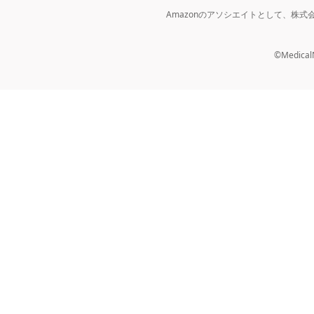
Amazonのアソシエイトとして、株
©MedicalNo