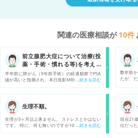
関連の医療相談が
10
件
前立腺肥大症について治療(投
薬・手術・慣れる等)を考えの
アドバイスを下さい。
数年前か
半年前に肺がん（9年前手術）の経過観察でPSA
たが、だ
値が高いと指摘され、本日造影MRIを撮影しまし
り濃くミ
た。がんに関しては問題ありませんでしたが、画
ドックで
像で前立腺肥大（約5cm）を指摘されました。が
が、尿検
ん専門の大病院のため、詳細は泌尿器科へ紹介状
体質的黄
を出すとの説明を受けました。 「前立腺肥大症」
生理不順。
た。これ
という言葉は聞いたことはありましたが、深く考
治療が必
えたことはなく、少し調べると「前立腺が卵ほど
生理が3ヶ月以上来ません。 ストレスとかはない
現在21
ありがた
に大きくなり、尿の勢いが弱くなる・頻尿にな
です。 特に、何も無いのですが10代の時から生
位だった
る」とありました。今日の医師の話では、「尿の
理が不順です。
らで長い
出が悪くなれば治療を検討」「頻尿はあまり関係
す。ここ