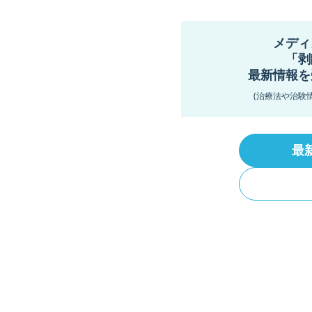
メディ
「剥
最新情報を
(治療法や治験
最