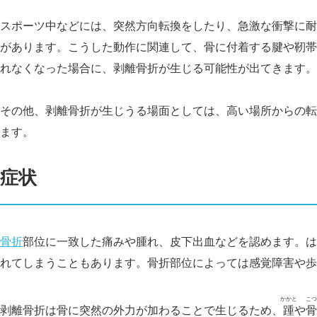
スポーツ中などには、突然方向転換をしたり、急激な衝撃に耐
があります。こうした動作に関連して、骨に付着する腱や靭帯
れなくなった場合に、剥離骨折が生じる可能性が出てきます。
その他、剥離骨折が生じうる場面としては、高い場所からの転
ます。
症状
骨折
部位に一致した痛みや腫れ、皮下出血などを認めます。は
れてしまうこともあります。骨折部位によっては感覚障害や歩
かかと
こつ
剥離骨折は骨に突然の外力が加わることで生じるため、
踵
や
骨