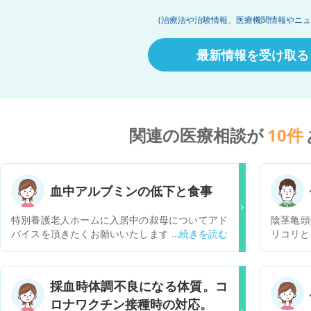
(治療法や治験情報、医療機関情報やニュ
最新情報を受け取る
関連の医療相談が
10
件
血中アルブミンの低下と食事
特別養護老人ホームに入居中の叔母についてアド
陰茎亀頭
バイスを頂きたくお願いいたします。叔母は９７
リコリと
歳、痩せています。 コロナ禍で面会ができず、叔
月頃か
母の様子がわからないのですが、老人ホームから
た。 痛
来た「栄養ケア計画書」に以下のような気になる
りません
採血時体調不良になる体質。コ
事が書いてありました。 健康診断の結果、アルブ
夫でしょ
ロナワクチン接種時の対応。
ミン値が3.4g/dlと若干低下しているため、低栄