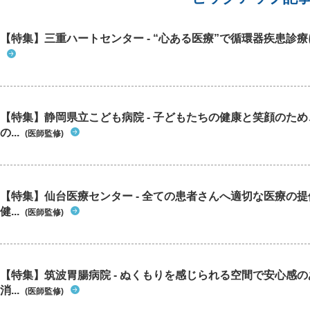
緩めの靴下が履けないということは相当なむくみ
が出ているものと推察します。これに関係してい
るかわかりませんが、「靴下を履く際に足の親指
【特集】三重ハートセンター - “心ある医療”で循環器疾患診
の爪が剥がれた」という連絡もありました。 何
かの病気を見逃されていないか心配です。
【特集】静岡県立こども病院 - 子どもたちの健康と笑顔のた
の...
(医師監修)
【特集】仙台医療センター - 全ての患者さんへ適切な医療の提
健...
(医師監修)
【特集】筑波胃腸病院 - ぬくもりを感じられる空間で安心感
消...
(医師監修)