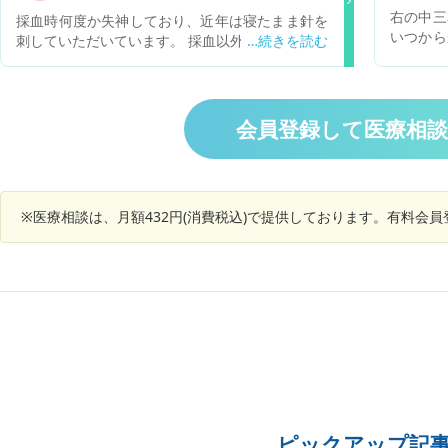
養リスクが「低」から「中」リスクとなりまし
右の中三
採血時何度か失神しており、近年は寝たまま針を
た。食事量、体重ともに安定しているため現在の
いつから
刺していただいています。 採血以外にも、骨折時
で食事提供を継続して経過を見ていきます (3.5m
ませんで
の痛み・包丁や紙で軽く指を切り血を見たとき・
g/dl以上が低リスクなので問題ありません) 叔母
ろ生活に
教習所での事故映像の視聴で同様に倒れていま
は3月に施設内で転倒し大腿骨私骨折し、現在車
バーデン
す。 恐らくは精神的なもので、失神が癖になって
椅子生活で、月に1-２回の歩行訓練を受けている
おいても
いると思われますが、コロナワクチン接種の際も
会員登録して医療相
と聞いています。 お伺いしたいのは、血中アルブ
採血と同様に寝て行った方が良いでしょうか。意
ミンが4g/dl以上が正常値、3.5g/dl以下は「低栄
識がなくなり転倒すると迷惑かと思うのですが、
養」という基準がありますが、低下傾向にあって
採血ではないので意味はないでしょうか。 (当方
3.４mg/dl という数値は問題なしという判断でよ
の居住地では集団接種しか受付していません。)
ろしいのでしょうか？ 4mg/dl以上にするために
※医療相談は、月額432円(消費税込)で提供しております。有料会
以上、ご回答よろしくお願いいたします。
タンパク質などを増やすようにお願いした方が良
いのでしょうか？ また、アルブミン値が低いのは
肝臓や腎臓が悪くなりはじめているということは
考えられないでしょうか？(健康診断ので結果をい
ただいていないので他の数値は分かりません) (参
考) 1ヶ月前に、特別養護老人ホームの介護士さ
んから「叔母の足のむくみがひどくて、靴下が履
きにくい(介助の方が履かせにくい)ので緩い靴下
を持って来てほしいという連絡がありました。今
年の春に履きやすいようにゴムなしの靴下を持っ
て行きました。足が細い叔母が春に持って行った
ピックアップ記