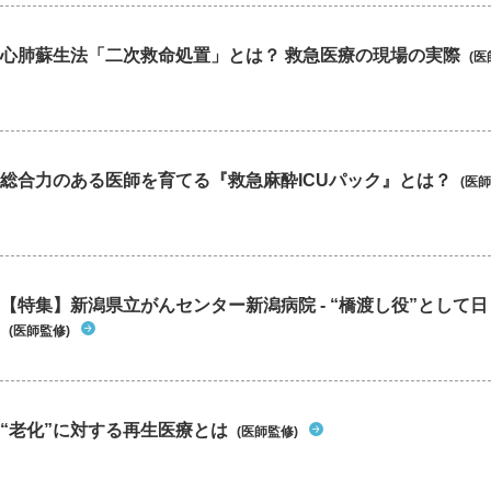
心肺蘇生法「二次救命処置」とは？ 救急医療の現場の実際
(医
総合力のある医師を育てる『救急麻酔ICUパック』とは？
(医師
【特集】新潟県立がんセンター新潟病院 - “橋渡し役”として日々
(医師監修)
“老化”に対する再生医療とは
(医師監修)