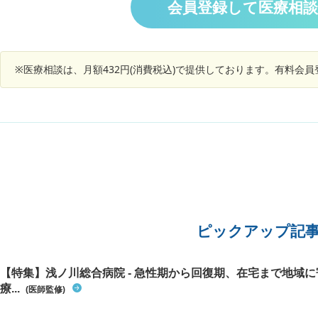
しょうか？ また食生活や生活習慣で気を付けるこ
のが精子
会員登録して医療相
とはありますか？
男性にあ
と言われ
ーがある
ょう。と
※医療相談は、月額432円(消費税込)で提供しております。有料会
に飲むよ
なりやす
は心配に
ったそう
ピックアップ記
【特集】浅ノ川総合病院 - 急性期から回復期、在宅まで地域
療...
(医師監修)