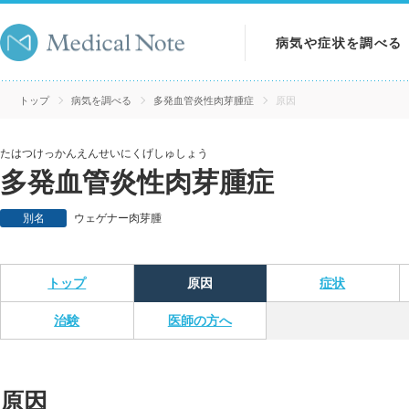
病気や症状を調べる
病気を調べる
トップ
病気を調べる
多発血管炎性肉芽腫症
原因
症状を調べる
たはつけっかんえんせいにくげしゅしょう
多発血管炎性肉芽腫症
検査を調べる
別名
ウェゲナー肉芽腫
トップ
原因
症状
治験
医師の方へ
原因