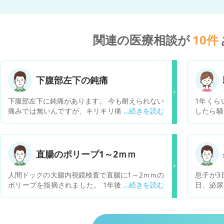
関連の医療相談が
10
件
下腹部左下の鈍痛
下腹部左下に鈍痛があります。 今も耐えられない
1年くら
痛みでは無いんですが、キリキリ痛みが続いてま
したら騒
す。 何が原因でしょうか。
がついて
く、仕事
聞き取り
ます。時
直腸のポリープ1～2ｍｍ
がするこ
処方され
人間ドックの大腸内視鏡検査で直腸に1～2ｍｍの
息子が3
診してみ
ポリープを指摘されました。 1年後の再検査で様
日、泌尿
説明しに
子見との説明でした。 母親を大腸がんで亡くして
はなく尿
バイスあ
います。 大きさに関わらず切除して欲しいのです
ての診察
が、クリニックによっては切除してもらえるので
と書いて