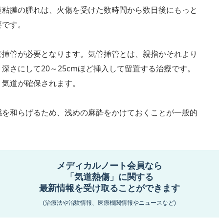
道粘膜の腫れは、火傷を受けた数時間から数日後にもっと
要です。
管挿管が必要となります。気管挿管とは、親指かそれより
深さにして20～25cmほど挿入して留置する治療です。
り気道が確保されます。
感を和らげるため、浅めの麻酔をかけておくことが一般的
されて失われた水分を体に補うため、治療として比較的多
メディカルノート会員なら
「気道熱傷」に関する
最新情報を受け取ることができます
最終更新日:
2017年04月25日
更新履歴
(治療法や治験情報、医療機関情報やニュースなど)