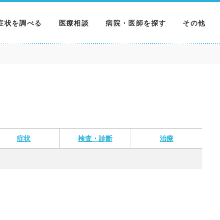
症状を調べる
医療相談
病院・医師を探す
その他
調べる
病院を探す
MNニュー
調べる
医師を探す
NEWS & 
調べる
症状
検査・診断
治療