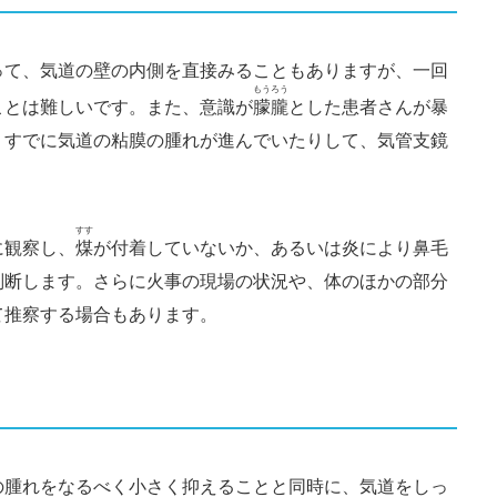
って、気道の壁の内側を直接みることもありますが、一回
もうろう
ことは難しいです。また、意識が
朦朧
とした患者さんが暴
、すでに気道の粘膜の腫れが進んでいたりして、気管支鏡
すす
に観察し、
煤
が付着していないか、あるいは炎により鼻毛
判断します。さらに火事の現場の状況や、体のほかの部分
て推察する場合もあります。
の腫れをなるべく小さく抑えることと同時に、気道をしっ