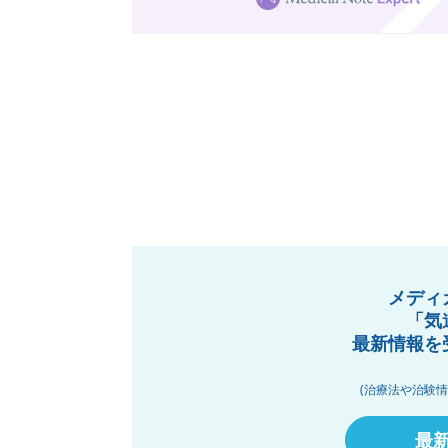
メディ
「気
最新情報を
(治療法や治験
最