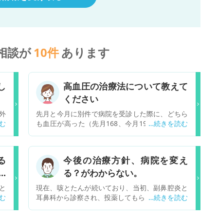
相談が
10
件
あります
し
高血圧の治療法について教えて
ください
外
先月と今月に別件で病院を受診した際に、どちら
に
も血圧が高った（先月168、今月191)ため、以下
び
の検査を受けました。 ・24時間血圧計・心電
で
図・血液検査・心臓エコー 24時間血圧計の結果
目
は平均値：日中が150/96 就寝時：136/85 心電
る
今後の治療方針、病院を変え
る
図では左心室肥大 血液検査では善玉、悪玉、総
て
る？がわからない。
後
合コレステロール値の全てがが基準値より僅かに
。
超える結果となり、高血圧という診断で、降圧剤
と
現在、咳とたんが続いており、当初、副鼻腔炎と
が
COZAARを処方されました。 私は会社の健診を毎
が
耳鼻科から診察され、投薬してもらった。 副鼻腔
痢
年受診しており、昨年までは血圧は上が110台、
る
炎はよくなったが、咳とたんがつづいており、8
の
下は60代台かつ血液検査の総コレステロール値は
以
月の後半から、たまに行き苦しい症状（息を思い