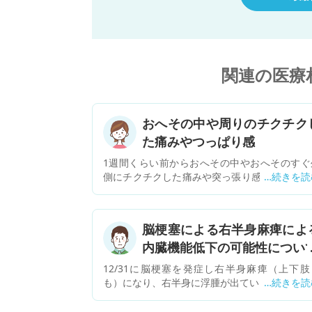
関連の医療
おへその中や周りのチクチク
た痛みやつっぱり感
1週間くらい前からおへその中やおへそのすぐ
側にチクチクした痛みや突っ張り感が出るよう
なりました。 寝返りをした時や朝起きた時に伸
をした時、動き始める時に感じることが多い
す。 同じ頃から下痢や軟便になり今は便秘３日
脳梗塞による右半身麻痺によ
です。おへそのすぐ上あたりに何かが詰まって
内臓機能低下の可能性につい
ような苦しさがあり食後にひどくなります。食
苦しくて吐きたいという気持ちになります
12/31に脳梗塞を発症し右半身麻痺（上下肢
元々、機能性ディスペプシアと過敏性腸症候群
も）になり、右半身に浮腫が出ています。 家族
あるため、胃腸が張ったり苦しくなったり、下
言うには、麻痺に伴って内臓機能が低下してい
や腹痛はよくあるのでその影響かと思っていた
ため浮腫が起きていて、脳卒中も2回目（10年