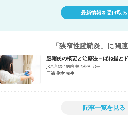
最新情報を受け取る
「狭窄性腱鞘炎」に関
腱鞘炎の概要と治療法－ばね指と
JR東京総合病院 整形外科 部長
三浦 俊樹 先生
記事一覧を見る