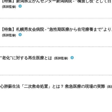
【特集】新潟県立がんセンター新潟病院 - “橋渡し役”として日々
(医師監修)
【特集】札幌秀友会病院 - “急性期医療から在宅療養まで”よりよ
(医師監修)
“老化”に対する再生医療とは
(医師監修)
心肺蘇生法「二次救命処置」とは？ 救急医療の現場の実際
(医