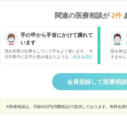
関連の医療相談が
2
件
手の甲から手首にかけて腫れて
います
流れ作業の仕事をしていて手をよく使います。 今
指を伸ば
日作業中に左手が筋が違えたような骨が動いたよ
きません
うなピキッという感覚がありました。痛みもあっ
にかけて
たような気がしましたが、忙しさでそのまま仕事
せん。 
し続けていたら忘れてしまいました。 うちに帰っ
きがおか
て、左手に違和感を感じて見たら、手の甲の下の
ても神経
会員登録して医療相
方が腫れているというか盛り上がっている感じ
知ってい
で、しばらくしたら手首までそんな感じで腫れて
いです。
きました。動かさなければ痛みはありません。動
かすと痛くて痺れもでます。あかみや青みはあり
※医療相談は、月額432円(消費税込)で提供しております。有料会
ません。歳のせいでしょうか…。しばらく様子を
見てもいいものでしょうか？