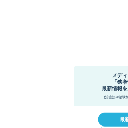
メディ
「狭窄
最新情報を
(治療法や治験
最