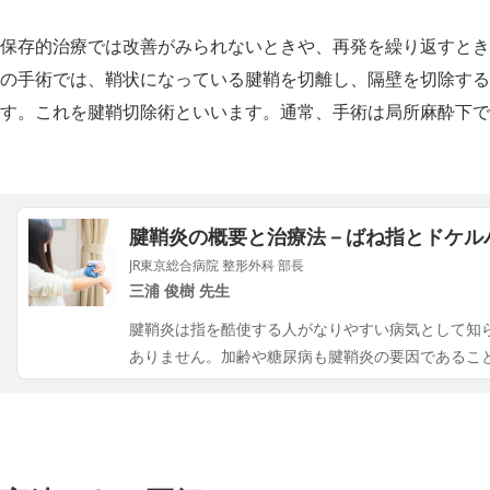
保存的治療では改善がみられないときや、再発を繰り返すとき
の手術では、鞘状になっている腱鞘を切離し、隔壁を切除する
す。これを腱鞘切除術といいます。通常、手術は局所麻酔下で
腱鞘炎の概要と治療法－ばね指とドケル
JR東京総合病院 整形外科 部長
三浦 俊樹 先生
腱鞘炎は指を酷使する人がなりやすい病気として知
ありません。加齢や糖尿病も腱鞘炎の要因であるこ