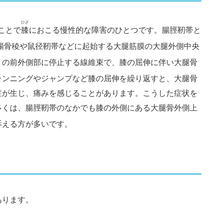
ひざ
ことで
膝
におこる慢性的な障害のひとつです。腸脛靭帯と
腸骨稜や鼠径靭帯などに起始する大腿筋膜の大腿外側中央
）の前外側部に停止する線維束で、膝の屈伸に伴い大腿骨
ランニングやジャンプなど膝の屈伸を繰り返すと、大腿骨
症が生じ、痛みを感じることがあります。こうした症状を
多くは、腸脛靭帯のなかでも膝の外側にある大腿骨外側上
訴える方が多いです。
あります。