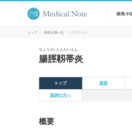
病気や
病気を
トップ
病気を調べる
腸脛靱帯炎
症状を
ちょうけいじんたいえん
腸脛靱帯炎
検査を
トップ
原因
医師の方へ
概要