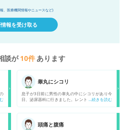
情報、医療機関情報やニュースなど)
新情報を受け取る
相談が
10
件
あります
睾丸にシコリ
の
息子が3日前に男性の睾丸の中にシコリがあり今
様
日、泌尿器科に行きました。レントゲン、エコー
て
はなく尿検査はありました。後は先生が手で触っ
す
ての診察でした。潜血反応±、白血球が+(尿一般)
で
と書いてありました。息子が先生から説明された
こ
のが精子を作る横に2つシコリがある(1個は良く
頭痛と腹痛
男性にあるが2個は珍しい)炎症をおこしている。