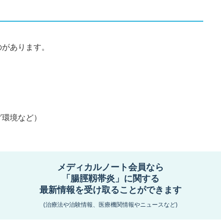
のがあります。
グ環境など）
メディカルノート会員なら
相談しながら進めることが望ましいです。発症していて
「腸脛靱帯炎」に関する
とは可能と考えられます。その場合にはストレッチや、運
最新情報を受け取ることができます
と行い、適切なコンディションを保つことで症状を悪化さ
(治療法や治験情報、医療機関情報やニュースなど)