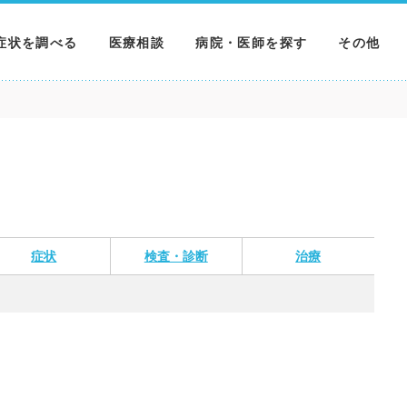
症状を調べる
医療相談
病院・医師を探す
その他
調べる
病院を探す
MNニュー
調べる
医師を探す
NEWS & 
調べる
症状
検査・診断
治療