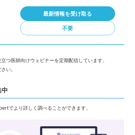
最新情報を受け取る
最終更新日:
2017年04月25日
更新履歴
不要
役立つ医師向けウェビナーを定期配信しています。
ださい。
集中
 Expertでより詳しく調べることができます。