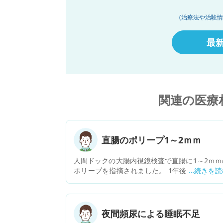
(治療法や治験
最
関連の医療
直腸のポリープ1～2ｍｍ
人間ドックの大腸内視鏡検査で直腸に1～2ｍｍ
ポリープを指摘されました。 1年後の再検査で
子見との説明でした。 母親を大腸がんで亡くし
います。 大きさに関わらず切除して欲しいので
が、クリニックによっては切除してもらえるの
しょうか？ また食生活や生活習慣で気を付ける
夜間頻尿による睡眠不足
とはありますか？