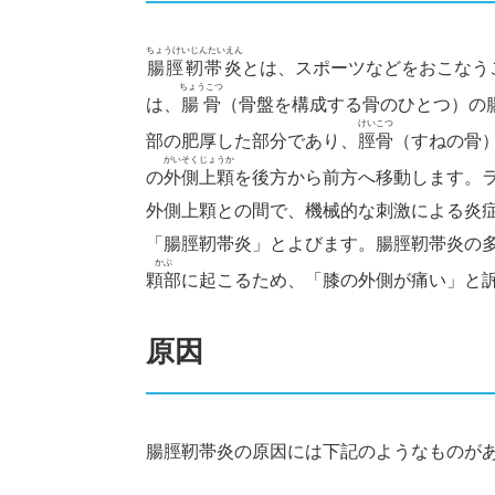
ちょうけいじんたいえん
腸脛靭帯炎
とは、スポーツなどをおこなう
ちょうこつ
は、
腸骨
（骨盤を構成する骨のひとつ）の
けいこつ
部の肥厚した部分であり、
脛骨
（すねの骨
がいそくじょうか
の
外側上顆
を後方から前方へ移動します。
外側上顆との間で、機械的な刺激による炎
「腸脛靭帯炎」とよびます。腸脛靭帯炎の
かぶ
顆部
に起こるため、「膝の外側が痛い」と
原因
腸脛靭帯炎の原因には下記のようなものが