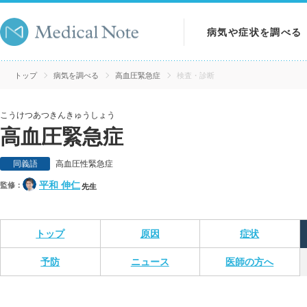
病気や症状を調べる
病気を調べる
トップ
病気を調べる
高血圧緊急症
検査・診断
症状を調べる
こうけつあつきんきゅうしょう
高血圧緊急症
検査を調べる
同義語
高血圧性緊急症
平和 伸仁
監修：
先生
トップ
原因
症状
予防
ニュース
医師の方へ