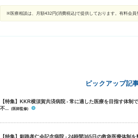
辺りから後頭部にかけて違和感があり、念のた
め、先日脳神経外科を受信し、MRIを撮影したと
※医療相談は、月額432円(消費税込)で提供しております。有料会
ころ、頸骨動脈？で脳梗塞を起こしていたことが
わかりました。 しかし、お医者様が言うにはバイ
パスになってる血管があるから命に別状は無いの
で、血圧に気を付けて予防しましょうと、降圧剤
だけ出され、返されました。 この痛みの事を聞き
ましたが、脳梗塞で血圧が高い人は何かしら頭痛
があるもんだと、この痛みについては特にお話は
ありませんでした。 痛みは軽くはなっております
が、いまだ続いており、また、ネット等を調べる
と、微小のくも膜下出血なんて怖いものもあり、
とても不安です。 この頭痛については緊張性頭痛
や神経痛だと気にしない方が良いのでしょうか？
ピックアップ記
【特集】KKR横須賀共済病院 - 常に適した医療を目指す体制
不...
(医師監修)
【特集】釧路孝仁会記念病院 - 24時間365日の救急医療体制を整