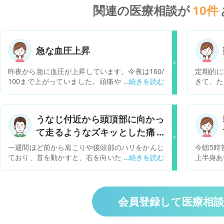
関連の医療相談が
10
件
急な血圧上昇
昨夜から急に血圧が上昇しています。今夜は160/
定期的に
100まで上がっていました。頭痛や吐き気などは
きて、た
ありませんが、動悸や胸痛は以前から感じること
と効かな
があります。 昨日の朝までは110/70前後で、下
寝ると朝
がたまに60を切ることがあり、逆に低さを心配し
あふあす
うなじ付近から頭頂部に向かっ
ていました。 以前心電図で引っ掛かったことがあ
あふあし
て走るようなズキッとした痛み
りましたが、特に精密検査はしておらず、経過観
変な感じ
察になっています。心臓が悪かったりする場合、
について
一週間ほど前から肩こりや後頭部のハリをかんじ
今朝5時
このようになったりしますか？ また、受診の目安
ており、首を動かすと、右を向いたときや、俯い
上半身あ
を教えていただけますでしょうか。 よろしくお願
た時にビリっとうなじから後頭部、頭頂部にかけ
どうき.
いします。
て、痛みが走っておりました。 仕事柄、パソコン
2019
や眼精疲労もあったため、ネットで調べたとこ
行くべき
ろ、緊張性頭痛や後頭神経痛だろうと思っていま
会員登録して医療相
した。 首もとを触っていたり、肩のツボを押して
いるときは痛みが消えるのですが、右のこめかみ