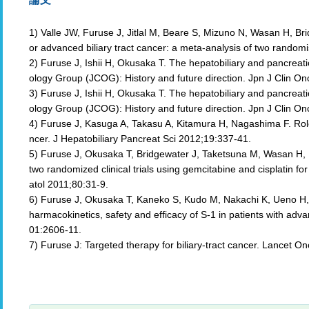
1) Valle JW, Furuse J, Jitlal M, Beare S, Mizuno N, Wasan H, Br
or advanced biliary tract cancer: a meta-analysis of two random
2) Furuse J, Ishii H, Okusaka T. The hepatobiliary and pancreat
ology Group (JCOG): History and future direction. Jpn J Clin On
3) Furuse J, Ishii H, Okusaka T. The hepatobiliary and pancreat
ology Group (JCOG): History and future direction. Jpn J Clin On
4) Furuse J, Kasuga A, Takasu A, Kitamura H, Nagashima F. Role 
ncer. J Hepatobiliary Pancreat Sci 2012;19:337-41.
5) Furuse J, Okusaka T, Bridgewater J, Taketsuna M, Wasan H, K
two randomized clinical trials using gemcitabine and cisplatin fo
atol 2011;80:31-9.
6) Furuse J, Okusaka T, Kaneko S, Kudo M, Nakachi K, Ueno H, 
harmacokinetics, safety and efficacy of S-1 in patients with ad
01:2606-11.
7) Furuse J: Targeted therapy for biliary-tract cancer. Lancet O