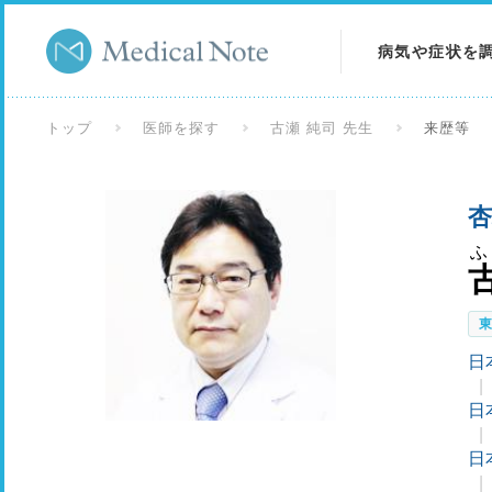
病気や症状を
病気を調べる
トップ
医師を探す
古瀬 純司 先生
来歴等
症状を調べる
杏
検査を調べる
ふ
日
日
日