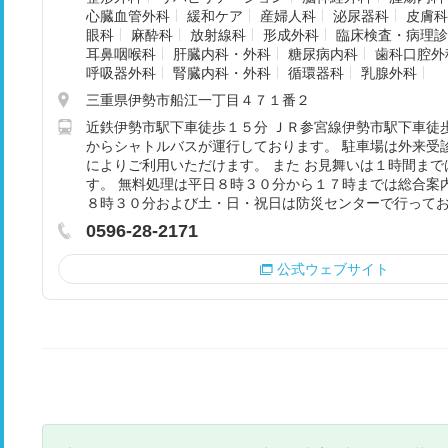
心臓血管外科
緩和ケア
産婦人科
泌尿器科
皮膚科
眼科
麻酔科
放射線科
形成外科
臨床検査・病理診
耳鼻咽喉科
肝臓内科・外科
糖尿病内科
歯科口腔外
呼吸器外科
腎臓内科・外科
循環器科
乳腺外科
三重県伊勢市船江一丁目４７１番２
近鉄伊勢市駅下車徒歩１５分 ＪＲ参宮線伊勢市駅下車徒
からシャトルバスが運行しております。 駐車場は外来受
によりご利用いただけます。 また お見舞いは１時間ま
す。 無料処理は平日８時３０分から１７時までは総合案
８時３０分および土・日・祝日は防災センターで行って
0596-28-2171
公式ウェブサイト