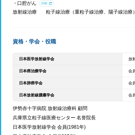
口腔がん
詳細
放射線治療
粒子線治療（重粒子線治療、陽子線治療
資格・学会・役職
日本医学放射線学会
放
日本癌治療学会
会
日本肺癌学会
会
日本放射線腫瘍学会
会
伊勢赤十字病院 放射線治療科 顧問
兵庫県立粒子線医療センター 名誉院長
日本医学放射線学会 会員(1981年)