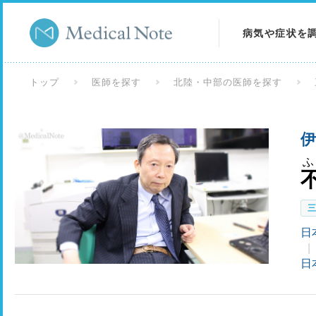
病気や症状を
病気を調べる
トップ
医師を探す
北陸・中部の医師を探す
症状を調べる
伊
検査を調べる
日
日