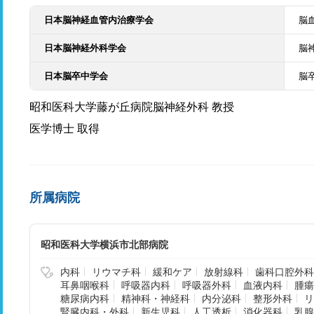
日本脳神経血管内治療学会
脳
日本脳神経外科学会
脳
日本脳卒中学会
脳
昭和医科大学藤が丘病院脳神経外科 教授
医学博士 取得
所属病院
昭和医科大学横浜市北部病院
内科
リウマチ科
緩和ケア
放射線科
歯科口腔外科
耳鼻咽喉科
呼吸器内科
呼吸器外科
血液内科
腫瘍
糖尿病内科
精神科・神経科
内分泌科
整形外科
リ
腎臓内科・外科
新生児科
人工透析
消化器科
乳腺