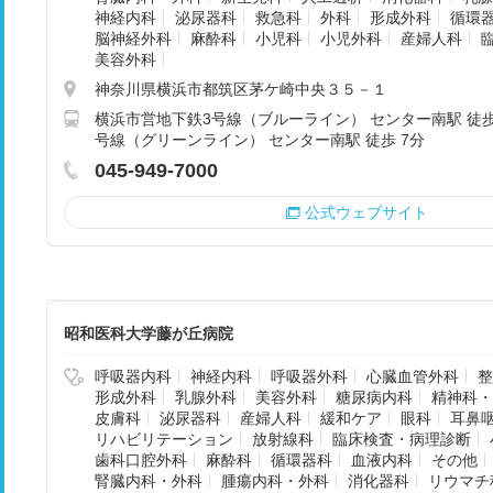
神経内科
泌尿器科
救急科
外科
形成外科
循環
脳神経外科
麻酔科
小児科
小児外科
産婦人科
美容外科
神奈川県横浜市都筑区茅ケ崎中央３５－１
横浜市営地下鉄3号線（ブルーライン） センター南駅 徒歩
号線（グリーンライン） センター南駅 徒歩 7分
045-949-7000
公式ウェブサイト
昭和医科大学藤が丘病院
呼吸器内科
神経内科
呼吸器外科
心臓血管外科
整
形成外科
乳腺外科
美容外科
糖尿病内科
精神科・
皮膚科
泌尿器科
産婦人科
緩和ケア
眼科
耳鼻
リハビリテーション
放射線科
臨床検査・病理診断
歯科口腔外科
麻酔科
循環器科
血液内科
その他
腎臓内科・外科
腫瘍内科・外科
消化器科
リウマチ