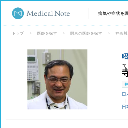
病気や症状を
病気を調べる
トップ
医師を探す
関東の医師を探す
神奈川
症状を調べる
昭
検査を調べる
て
日
日