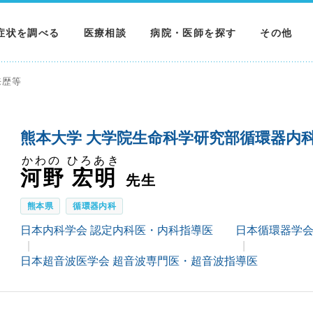
症状を調べる
医療相談
病院・医師を探す
その他
調べる
病院を探す
MNニュー
来歴等
調べる
医師を探す
NEWS & 
熊本大学 大学院生命科学研究部循環器内
調べる
かわの ひろあき
河野 宏明
先生
熊本県
循環器内科
日本内科学会 認定内科医・内科指導医
日本循環器学会
日本超音波医学会 超音波専門医・超音波指導医