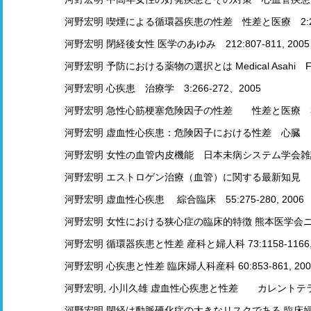
河野宏明 喫煙による循環器疾患の性差 性差と医療 2:287-
河野宏明 閉経後女性 医学のあゆみ 212:807-811, 2005
河野宏明 予防における薬物の選択とは Medical Asahi Feb:
河野宏明 心疾患 治療学 3:266-272、2005
河野宏明 急性心筋梗塞危険因子の性差 性差と医療 3:39-
河野宏明 虚血性心疾患：危険因子における性差 心臓 「HEART’s
河野宏明 女性の血管内皮機能 日本未病システム学会雑誌 12:
河野宏明 エストロゲン治療（血管）に関する最新知見 性差と医
河野宏明 虚血性心疾患 綜合臨床 55:275-280, 2006
河野宏明 女性における狭心症の臨床的特徴 熊本医学会ニューズ
河野宏明 循環器疾患と性差 産科と婦人科 73:1158-1166, 
河野宏明 心疾患と性差 臨床婦人科産科 60:853-861, 200
河野宏明, 小川久雄 虚血性心疾患と性差 カレントテラピー 2
河野宏明 閉経は動脈硬化症の大きなリスクである 臨床婦人科産科