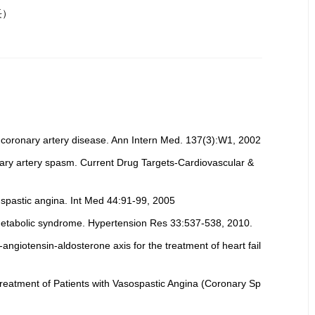
長）
oronary artery disease. Ann Intern Med. 137(3):W1, 2002
ry artery spasm. Current Drug Targets-Cardiovascular &
spastic angina. Int Med 44:91-99, 2005
etabolic syndrome. Hypertension Res 33:537-538, 2010.
ngiotensin-aldosterone axis for the treatment of heart fail
reatment of Patients with Vasospastic Angina (Coronary Sp