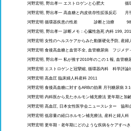
河野宏明, 野出孝一 エストロゲンと心肥大 循環器
河野宏明, 野出孝一 高血糖と内皮依存性拡張反応 月刊糖尿
河野宏明 循環器疾患の性差 診断と治療 98:1105-
河野宏明, 野出孝一 診断メモ：心臓性急死 内科 199, 201
河野宏明 女性のヘルスケアからみた動脈硬化予防, 産婦人
河野宏明 食後高血糖と血管不全, 血管糖尿病 フジメディ
河野宏明, 野出孝一 私が推す2010年のこの１報, 血管
河野宏明 エストロゲンと冠攣縮, 循環器内科 科学評論社 3
河野宏明 高血圧 臨床婦人科産科 2011
河野宏明 食後高血糖に対するARBの効果 月刊糖尿病 3:104-
河野宏明 内科医から見たホルモン補充療法 更年期と加齢のヘルス
河野宏明 高血圧, 日本女性医学会ニュースレター 協和企画 1
河野宏明 低容量の経口ホルモン補充療法, 産科と婦人科 
河野宏明 更年期・老年期にどのような疾病をケアすべき