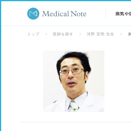
病気や
病気を
トップ
医師を探す
河野 宏明 先生
症状を
検査を