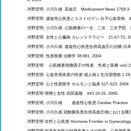
河野宏明, 小川久雄. 高血圧 Medicament News 1769:3-7
河野宏明. 虚血性心疾患とエストロゲン 分子心血管病 4:129-
河野宏明, 小川久雄. 心筋梗塞の一次、二次、三次予防 薬物療法
河野宏明. 女性と心臓病 カレントテラピー 21:67-72, 20
河野宏明, 小川久雄. 虚血性心疾患合併高血圧の治療 日本内科学会
河野宏明. 性差医療 治療学 38:881, 2004
河野宏明. 心筋梗塞危険因子の性差 性差と医療 vol1:29-
河野宏明. 心血管系疾患の性差 成人病と生活習慣病 1:29-36
河野宏明. 心と性差医学 ホルモンと臨床 517-523, 2004
河野宏明 喫煙と女性 武田薬報 443:19-25, 2005
河野宏明, 小川久雄 虚血性心疾患 Cardiac Practice 16:
河野宏明, 小川久雄 冠動脈疾患合併高血圧例における降圧薬選択
河野宏明 女性と心疾患 Hormone Frontier in Gynecology 
河野宏明 中高年女性の好発疾患とその対策 心血管疾患 実験治療