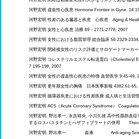
河野宏明 虚血性心疾患 Hormone Fronteir in Gyne. 14:19-
河野宏明 性差のある臓器と疾患 心疾患 Aging & Health 
河野宏明 女性と心疾患 治療 89・2771-2778, 2007
河野宏明 女性における脂質管理 総合臨床 56:2329-2334, 
河野宏明 閉経後女性のリスク評価とサロゲートマーカー 循環器
河野宏明 コレステリルエステル転送蛋白（Cholesteryl Ester T
7:195-198, 2007
河野宏明 女性の虚血性心疾患の特徴 血管医学 9:45-49, 2
河野宏明 更年期女性の胸痛 日本医事新報 4382:61-65, 
河野宏明 循環器疾患における性差医療 成人病と生活習慣病 110
河野宏明 ACS（Acute Coronary Syndrome） Coagulation 
河野宏明, 野出孝一, 永吉靖央, 小川久雄 高中性脂
するロスバスタチンとべザフィブラートの併用 Therapeutic
河野宏明, 野出孝一 血液 Anti-aging Scien