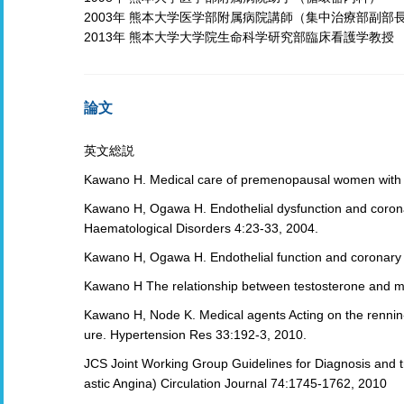
2003年 熊本大学医学部附属病院講師（集中治療部副部
2013年 熊本大学大学院生命科学研究部臨床看護学教授
論文
英文総説
Kawano H. Medical care of premenopausal women with c
Kawano H, Ogawa H. Endothelial dysfunction and corona
Haematological Disorders 4:23-33, 2004.
Kawano H, Ogawa H. Endothelial function and coronary 
Kawano H The relationship between testosterone and m
Kawano H, Node K. Medical agents Acting on the rennin-a
ure. Hypertension Res 33:192-3, 2010.
JCS Joint Working Group Guidelines for Diagnosis and t
astic Angina) Circulation Journal 74:1745-1762, 2010