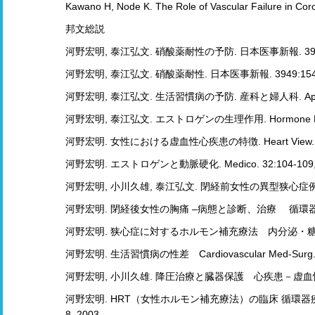
Kawano H, Node K. The Role of Vascular Failure in Co
邦文総説
河野宏明, 泰江弘文. 硝酸薬耐性の予防. 日本医事新報. 3975:9
河野宏明, 泰江弘文. 硝酸薬耐性. 日本医事新報. 3949:154-1
河野宏明, 泰江弘文. 生活習慣病の予防. 産科と婦人科. April:4
河野宏明, 泰江弘文. エストロゲンの生理作用. Hormone Frontier 
河野宏明. 女性における虚血性心疾患の特徴. Heart View. 4:7
河野宏明. エストロゲンと動脈硬化. Medico. 32:104-109, 
河野宏明, 小川久雄, 泰江弘文. 閉経前女性の異型狭心症例. Circulat
河野宏明. 閉経後女性の胸痛 –病態と診断、治療 循環器専門
河野宏明. 狭心症に対するホルモン補充療法 内分泌・糖尿病科 1
河野宏明. 生活習慣病の性差 Cardiovascular Med-Surg. 4:
河野宏明, 小川久雄. 降圧治療と臓器保護 心疾患－虚血性心
河野宏明. HRT（女性ホルモン補充療法）の臨床 循環器
8, 2003