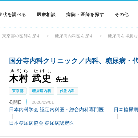
症状を調べる
医療相談
病院・医師を探す
その他
調べる
病院を探す
MNニュー
東京都の医師を探す
糖尿病内科医を探す
糖尿病を得意
調べる
医師を探す
NEWS & 
国分寺内科クリニック／内科、糖尿病・代
調べる
きむら たけし
木村 武史
先生
東京都
糖尿病内科
代謝内科
公開日
2020/09/01
日本内科学会 認定内科医・総合内科専門医
日本糖尿病
日本糖尿病協会 糖尿病認定医