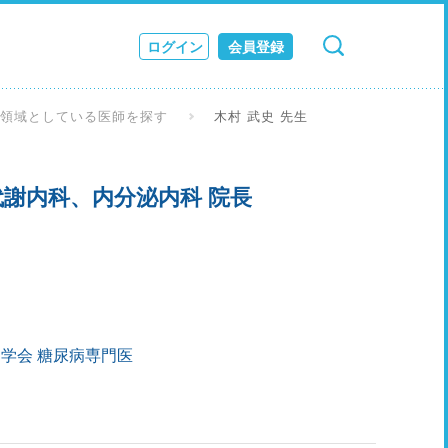
ログイン
会員登録
検索
キャンセル
ス
な領域としている医師を探す
木村 武史 先生
JOURNAL
謝内科、内分泌内科 院長
学会 糖尿病専門医