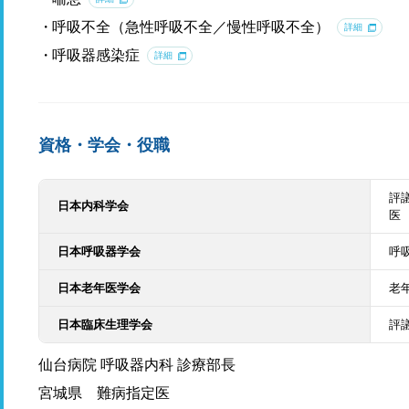
呼吸不全（急性呼吸不全／慢性呼吸不全）
詳細
呼吸器感染症
詳細
資格・学会・役職
評
日本内科学会
医
日本呼吸器学会
呼
日本老年医学会
老
日本臨床生理学会
評
仙台病院 呼吸器内科 診療部長
宮城県 難病指定医