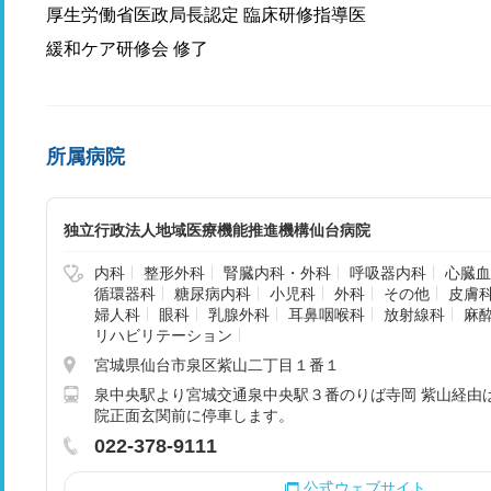
厚生労働省医政局長認定 臨床研修指導医
緩和ケア研修会 修了
所属病院
独立行政法人地域医療機能推進機構仙台病院
内科
整形外科
腎臓内科・外科
呼吸器内科
心臓血
循環器科
糖尿病内科
小児科
外科
その他
皮膚
婦人科
眼科
乳腺外科
耳鼻咽喉科
放射線科
麻
リハビリテーション
宮城県仙台市泉区紫山二丁目１番１
泉中央駅より宮城交通泉中央駅３番のりば寺岡 紫山経由
院正面玄関前に停車します。
022-378-9111
公式ウェブサイト