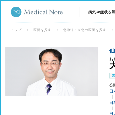
病気や症状を
病気を調べる
トップ
医師を探す
北海道・東北の医師を探す
症状を調べる
仙
検査を調べる
お
公
日
日
日