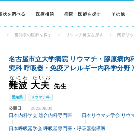
症状を調べる
医療相談
病院・医師を探す
その他
調べる
病院を探す
MNニュー
す
愛知県の医師を探す
リウマチ科医を探す
関節リ
調べる
医師を探す
NEWS & 
名古屋市立大学病院 リウマチ・膠原病内
調べる
究科 呼吸器・免疫アレルギー内科学分野 
なにわ たいお
難波 大夫
先生
愛知県
リウマチ科
公開日
2023/08/09
日本内科学会 総合内科専門医
日本リウマチ学会 リウ
日本呼吸器学会 呼吸器専門医・呼吸器指導医