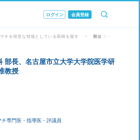
ログイン
会員登録
検索
キャンセル
ス
ウマチを得意な領域としている医師を探す
難波 大夫 先生
JOURNAL
科 部長、名古屋市立大学大学院医学研
准教授
マチ専門医・指導医・評議員