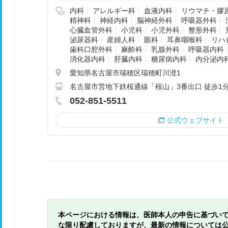
内科
アレルギー科
血液内科
リウマチ・膠
精神科
神経内科
脳神経外科
呼吸器外科
心臓血管外科
小児科
小児外科
整形外科
泌尿器科
産婦人科
眼科
耳鼻咽喉科
リハ
歯科口腔外科
麻酔科
乳腺外科
呼吸器内科
消化器内科
肝臓内科
糖尿病内科
内分泌内
愛知県名古屋市瑞穂区瑞穂町川澄1
名古屋市営地下鉄桜通線「桜山」3番出口 徒歩1
052-851-5511
公式ウェブサイト
本ページにおける情報は、医師本人の申告に基づい
な限り配慮しておりますが、最新の情報については