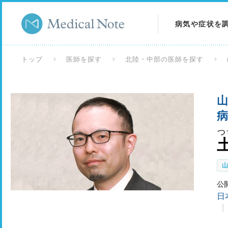
病気や症状を
病気を調べる
トップ
医師を探す
北陸・中部の医師を探す
症状を調べる
山
検査を調べる
病
つ
公
日