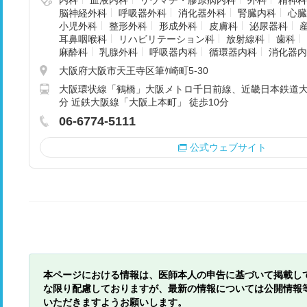
内科
血液内科
リウマチ・膠原病内科
外科
精神科
脳神経外科
呼吸器外科
消化器外科
腎臓内科
心臓
小児外科
整形外科
形成外科
皮膚科
泌尿器科
耳鼻咽喉科
リハビリテーション科
放射線科
歯科
麻酔科
乳腺外科
呼吸器内科
循環器内科
消化器内
大阪府大阪市天王寺区筆ｹ崎町5-30
大阪環状線「鶴橋」大阪メトロ千日前線、近畿日本鉄道大
分 近鉄大阪線「大阪上本町」 徒歩10分
06-6774-5111
公式ウェブサイト
本ページにおける情報は、医師本人の申告に基づいて掲載し
な限り配慮しておりますが、最新の情報については公開情報
いただきますようお願いします。