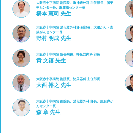
大阪赤十字病院 副院長、脳神経外科 主任部長、脳卒
中センター長、脳腫瘍センター長
橋本 憲司 先生
大阪赤十字病院 消化器外科部 副部長、大腸がん・直
腸がんセンター長
野村 明成 先生
大阪赤十字病院 院長補佐、呼吸器内科 部長
黄 文禧 先生
大阪赤十字病院 副院長、泌尿器科 主任部長
大西 裕之 先生
大阪赤十字病院 副院長、消化器外科 部長、肝胆膵が
んセンター長
森 章 先生