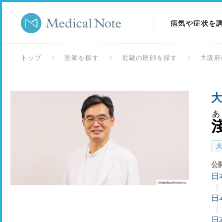
病気や症状を
病気を調べる
トップ
医師を探す
近畿の医師を探す
大阪府
症状を調べる
大
検査を調べる
あ
公
日
日
日