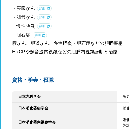
膵臓がん
詳細
胆管がん
詳細
慢性膵炎
詳細
胆石症
詳細
膵がん、胆道がん、慢性膵炎・胆石症などの胆膵疾患
ERCPや超音波内視鏡などの胆膵内視鏡診断と治療
資格・学会・役職
日本内科学会
認
日本消化器病学会
消
消
日本消化器内視鏡学会
評