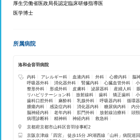
厚生労働省医政局長認定臨床研修指導医
医学博士
所属病院
洛和会音羽病院
内科
アレルギー科
血液内科
外科
心療内科
脳
呼吸器外科
消化器外科
腎臓内科
心臓血管外科
小
整形外科
形成外科
皮膚科
泌尿器科
産婦人科
リハビリテーション科
放射線科
歯科
矯正歯科
小
歯科口腔外科
麻酔科
乳腺外科
呼吸器内科
循環器
腫瘍内科
感染症内科
消化器内科
糖尿病内科
内分
脳神経内科
老年内科
肛門外科
放射線治療科
頭頸
病理診断科
精神科
神経内科
救急科
京都府京都市山科区音羽珍事町2
京阪京津線「四宮」 徒歩15分 JR湖西線「山科」病院巡回