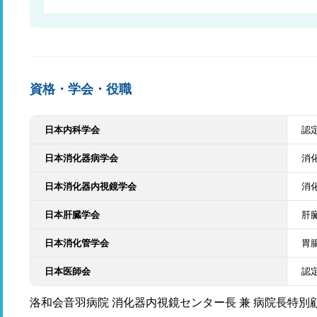
資格・学会・役職
日本内科学会
認
日本消化器病学会
消
日本消化器内視鏡学会
消
日本肝臓学会
肝
日本消化管学会
胃
日本医師会
認
洛和会音羽病院 消化器内視鏡センター長 兼 病院長特