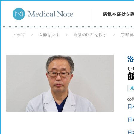
病気や症状を
病気を調べる
トップ
医師を探す
近畿の医師を探す
京都府
症状を調べる
洛
検査を調べる
い
公
日
日
日