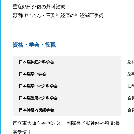
重症頭部外傷
顔面けいれん・三叉神経痛の神経減圧手術
資格・学会・役職
日本脳神経外科学会
脳
日本脳卒中学会
脳
日本脳卒中の外科学会
技
日本脳腫瘍の外科学会
会
日本神経内視鏡学会
会
市立東大阪医療センター 副院長／脳神経外科 部長
医学博士