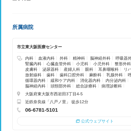
所属病院
市立東大阪医療センター
内科
血液内科
外科
精神科
脳神経外科
呼吸器
腎臓内科
心臓血管外科
小児科
小児外科
整形外科
皮膚科
泌尿器科
産婦人科
眼科
耳鼻咽喉科
リ
放射線科
歯科
歯科口腔外科
麻酔科
乳腺外科
循環器内科
緩和ケア内科
消化器内科
内分泌内科
脳神経内科
頭頸部外科
総合診療科
病理診断科
大阪府東大阪市西岩田3丁目4-5
近鉄奈良線「八戸ノ里」 徒歩12分
06-6781-5101
公式ウェブサイト