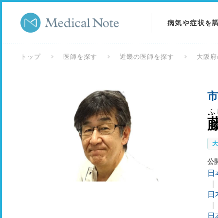
病気や症状を
病気を調べる
トップ
医師を探す
近畿の医師を探す
大阪府
症状を調べる
市
検査を調べる
ふ
公
日
日
日