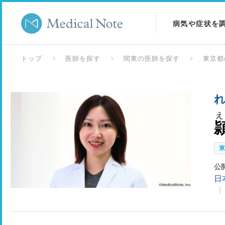
病気や症状を
病気を調べる
トップ
医師を探す
関東の医師を探す
東京都
症状を調べる
れ
検査を調べる
公
日