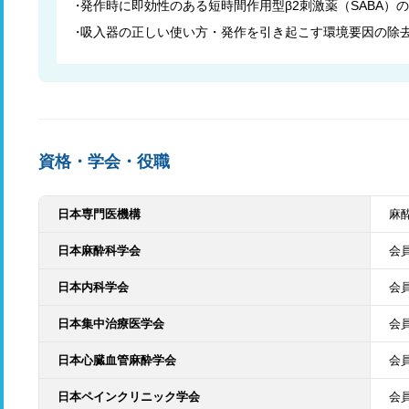
発作時に即効性のある短時間作用型β2刺激薬（SABA）
吸入器の正しい使い方・発作を引き起こす環境要因の除
資格・学会・役職
日本専門医機構
麻
日本麻酔科学会
会
日本内科学会
会
日本集中治療医学会
会
日本心臓血管麻酔学会
会
日本ペインクリニック学会
会