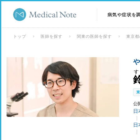
病気や症状を
病気を調べる
トップ
医師を探す
関東の医師を探す
東京都
症状を調べる
や
検査を調べる
す
公
日
日