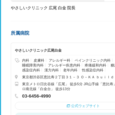
やさしいクリニック 広尾 白金 院長
所属病院
やさしいクリニック広尾白金
内科
皮膚科
アレルギー科
ペインクリニック内科
睡眠障害内科
アレルギー疾患内科
疼痛緩和内科
糖
感染症内科
漢方内科
老年内科
性感染症内科
東京都渋谷区恵比寿２丁目３１－３ Ｏ－ＫＡ ｂｕｉｌｄ
東京メトロ日比谷線「広尾」 徒歩5分 JR山手線「恵比寿」
ロ南北線「白金台」 徒歩13分
03-6456-4990
公式ウェブサイト