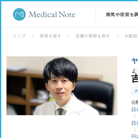
病気や症状を
病気を調べる
トップ
医師を探す
近畿の医師を探す
大阪府
症状を調べる
ヤ
検査を調べる
よ
公
日
日
日