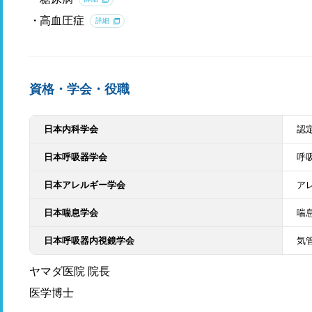
高血圧症
詳細
資格・学会・役職
日本内科学会
認
日本呼吸器学会
呼
日本アレルギー学会
ア
日本喘息学会
喘
日本呼吸器内視鏡学会
気
ヤマダ医院 院長
医学博士