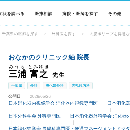
症状を調べる
医療相談
病院・医師を探す
その他
調べる
病院を探す
MNニュー
千葉県の医師を探す
外科医を探す
大腸ポリープを得意
調べる
医師を探す
NEWS & 
おなかのクリニック紬 院長
調べる
みうら とみゆき
三浦 富之
先生
千葉県
外科
消化器外科
内視鏡内科
公開日
2026/05/26
日本消化器内視鏡学会 消化器内視鏡専門医
日本消化器
日本外科学会 外科専門医
日本消化器外科学会 消化器
日本消化管学会 胃腸科専門医・便通マネージメントドク