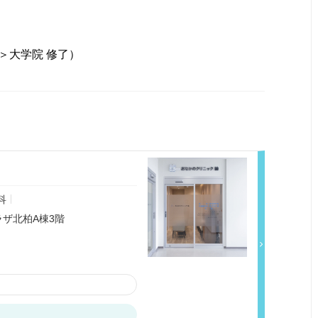
＞大学院 修了）
科
ラザ北柏A棟3階