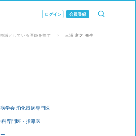
ログイン
会員登録
検索
キャンセル
ス
な領域としている医師を探す
三浦 富之 先生
JOURNAL
病学会 消化器病専門医
外科専門医・指導医
ター