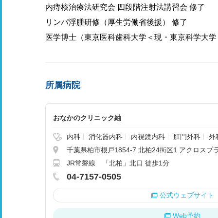
内痔核治療法研究会 四段階注射法講習会 修了
リンパ浮腫研修（厚生労働省後援） 修了
医学博士（東京医科歯科大学＜現・東京科学大学
所属病院
おなかのクリニック紬
内科
消化器内科
内視鏡内科
肛門外科
外
千葉県柏市根戸1854-7 北柏24街区1 アクロスプ
JR常磐線 「北柏」北口 徒歩1分
04-7157-0505
公式ウェブサイト
Web予約