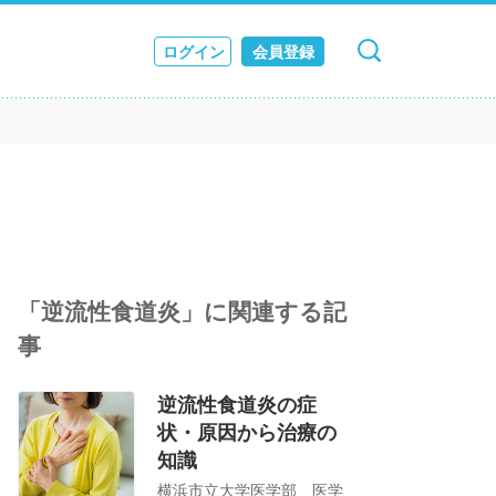
ログイン
会員登録
キャンセル
検索
ス
JOURNAL
「逆流性食道炎」に関連する記
事
逆流性食道炎の症
状・原因から治療の
知識
横浜市立大学医学部 医学