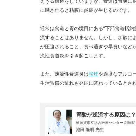
えうる構造をしていますが、食道は胃酸に
に晒されると粘膜に炎症が生じるのです。
通常は食道と胃の境目にある“下部食道括約
流することはありません。しかし、加齢に
が圧迫されること、食べ過ぎや早食いなど
流性食道炎を引き起こします。
また、逆流性食道炎は
喫煙
や過度なアルコ
生活習慣の乱れも発症に関わっているとさ
胃酸が逆流する原因は？
横須賀市立総合医療センター 副病院長 
池田 隆明 先生