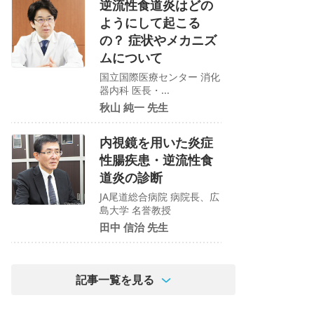
逆流性食道炎はどの
ようにして起こる
の？ 症状やメカニズ
ムについて
国立国際医療センター 消化
器内科 医長・...
秋山 純一 先生
内視鏡を用いた炎症
性腸疾患・逆流性食
道炎の診断
JA尾道総合病院 病院長、広
島大学 名誉教授
田中 信治 先生
記事一覧を見る