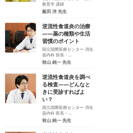
教育学 講師
飯田 洋 先生
逆流性食道炎の治療
――薬の種類や生活
習慣のポイント
国立国際医療センター 消化
器内科 医長・...
秋山 純一 先生
逆流性食道炎を調べ
る検査――どんなと
きに受診すればよ
い？
国立国際医療センター 消化
器内科 医長・...
秋山 純一 先生