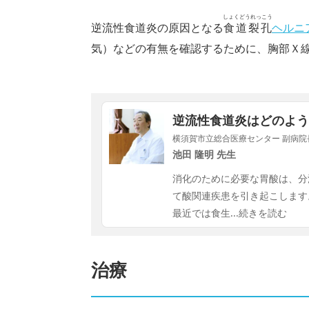
しょくどうれっこう
逆流性食道炎の原因となる
食道裂孔
ヘルニ
気）などの有無を確認するために、胸部Ｘ線
逆流性食道炎はどのよう
横須賀市立総合医療センター 副病院長 
池田 隆明 先生
消化のために必要な胃酸は、分
て酸関連疾患を引き起こします
最近では食生
...続きを読む
治療