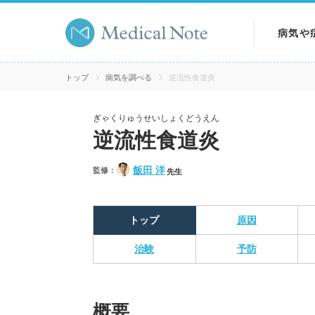
病気や
病気を
トップ
病気を調べる
逆流性食道炎
症状を
ぎゃくりゅうせいしょくどうえん
逆流性食道炎
検査を
飯田 洋
監修：
先生
トップ
原因
治験
予防
概要