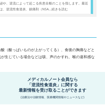
泌や、逆流によって起こる疾患全般のことを指します。最近
は、逆流性食道炎、鎮痛剤（NSA
...続きを読む
呑酸（酸っぱいものが上がってくる）、食後の胸痛などと
流が生じている場合などは咳、声のかすれ、喉の違和感な
の内視鏡検査などで偶然発見されるケースもあります。
メディカルノート会員なら
「逆流性食道炎」に関する
最新情報を受け取ることができます
(治療法や治験情報、医療機関情報やニュースなど)