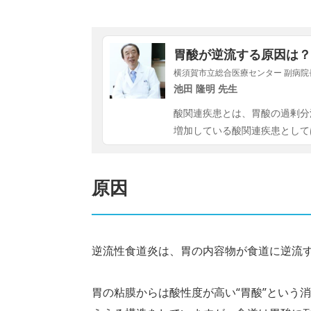
胃酸が逆流する原因は？
横須賀市立総合医療センター 副病院長 
池田 隆明 先生
酸関連疾患とは、胃酸の過剰分
増加している酸関連疾患として
原因
逆流性食道炎は、胃の内容物が食道に逆流
胃の粘膜からは酸性度が高い“胃酸”という