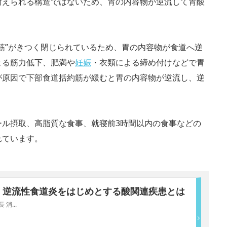
耐えられる構造ではないため、胃の内容物が逆流して胃酸
筋”がきつく閉じられているため、胃の内容物が食道へ逆
よる筋力低下、肥満や
妊娠
・衣類による締め付けなどで胃
が原因で下部食道括約筋が緩むと胃の内容物が逆流し、逆
ール摂取、高脂質な食事、就寝前3時間以内の食事などの
れています。
 逆流性食道炎をはじめとする酸関連疾患とは
消...