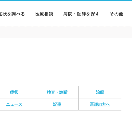
症状を調べる
医療相談
病院・医師を探す
その他
調べる
病院を探す
MNニュー
調べる
医師を探す
NEWS & 
調べる
症状
検査・診断
治療
ニュース
記事
医師の方へ