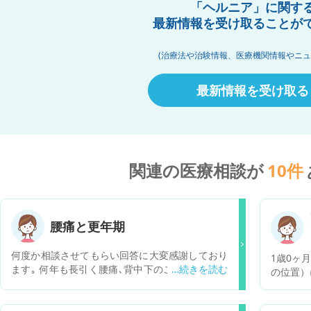
「ヘルニア」に関す
最新情報を受け取ることが
(治療法や治験情報、医療機関情報やニュ
最新情報を受け取る
関連の医療相談が
10
件
腰痛と更年期
何度か相談させてもらい回答に大変感謝しており
1歳0ヶ
ます｡ 何年も長引く腰痛､背中下のこわばり､手の
の位置）
ひらの真ん中の痛み、時々襲ってくる膝の激痛が
があり、
あります｡ その中でも腰痛はかなり酷くて､骨の痛
エコーも
みというより，血の気が引くような変な痛みで､