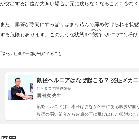
が突出する部位が大きい場合は元に戻らなくなることも少なく
また、腸管が隙間にすっぽりはまり込んで締め付けられる状態
かんとん
する危険もあります。このような状態を“
嵌頓
ヘルニア”と呼
*
壊死：組織の一部が死に至ること
鼠径ヘルニアはなぜ起こる？ 発症メカ
ひらまつ病院 副院長
隅 健次 先生
鼠経ヘルニアは、本来はおなかの中にある腹膜や腸
腹壁の弱い部分から皮膚の下に飛び出した状態のこ