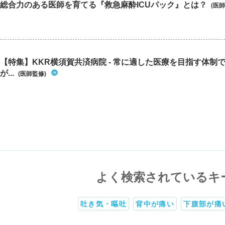
総合力のある医師を育てる『救急麻酔ICUパック』とは？
(医師
【特集】KKR横須賀共済病院 - 常に適した医療を目指す体制
が...
(医師監修)
よく検索されているキ
吐き気・嘔吐
背中が痛い
下腹部が痛