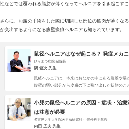
性などでは覆われる脂肪が薄くなってヘルニアを引き起こすこ
さらに、お腹の手術をした際に切開した部位の筋肉が薄くなる
が突出するようになる腹壁瘢痕ヘルニアも知られています。
鼠径ヘルニアはなぜ起こる？ 発症メカ
ひらまつ病院 副院長
隅 健次 先生
鼠経ヘルニアは、本来はおなかの中にある腹膜や腸
腹壁の弱い部分から皮膚の下に飛び出した状態のこ
小児の鼠径ヘルニアの原因・症状・治療
は注意が必要
名古屋大学大学院医学系研究科 小児外科学教授
内田 広夫 先生