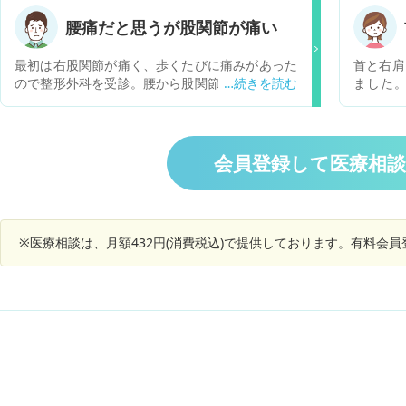
ので異常
歩行も10分程度がやっとで､歩行してると血流も
で米粒か
腰痛だと思うが股関節が痛い
滞っている感じがします｡そのせいなのか，左手
す。 悪
の静脈怒張も酷くて痛みも出てきます｡ 何か椎間
なみに発
最初は右股関節が痛く、歩くたびに痛みがあった
首と右肩
板症やヘルニア以外に考えられる疾患ってありま
増えは良
ので整形外科を受診。腰から股関節にかけてレン
ました
すか？ リリカ，ディロキシチン､タリージェの服
g）
トゲン撮影した。骨に以上はなく、ヘルニアにも
た。ヘル
用してますが効果が感じられません。 日常生活が
見受けられないので、股関節を寝違えたのではな
ですか？
難渋してて辛いです。 内科や整形外科以外ならど
いかと診断受けた。しかし、痛みはひどくなり1
ので心配
の科を受診したらよいのでしょうか？ また，婦人
週間後に再受診。筋肉系ということで電気治療受
ました。
会員登録して医療相
科では一年程生理を止めるレルミナ，ジエノゲス
けたが、効果無く。そこから2週間後に少しずつ
せいも有
トを処方されて服用中です。逆にエストロゲンテ
痛みは収まっている。当初は股関節が痛かった
ープなど併用は可能ですか？更年期も重なってき
が、今では腰に違和感を感じる。今後、どのよう
てるようで心配です。
な対応取るべきかご教示いただきたい。
※医療相談は、月額432円(消費税込)で提供しております。有料会