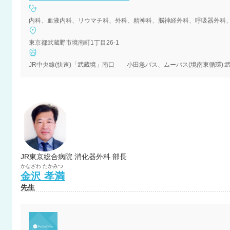
内科、血液内科、リウマチ科、外科、精神科、脳神経外科、呼吸器外科
東京都武蔵野市境南町1丁目26-1
JR中央線(快速)「武蔵境」南口 小田急バス、ムーバス(境南東循環):武
JR東京総合病院 消化器外科 部長
かなざわ
たかみつ
金沢
孝満
先生