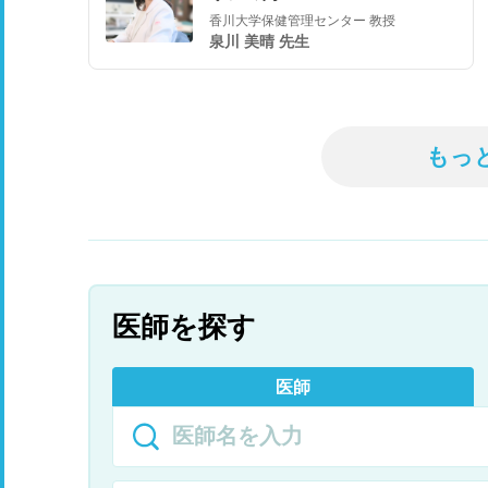
香川大学保健管理センター 教授
泉川 美晴 先生
もっ
医師を探す
医師