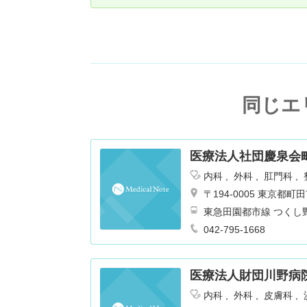
同じエ
医療法人社団慶泉会
内科
外科
肛門科
ョン
腎臓内科・外科
〒194-0005 東京
東急田園都市線 つくし
042-795-1668
医療法人財団川野病
内科
外科
皮膚科