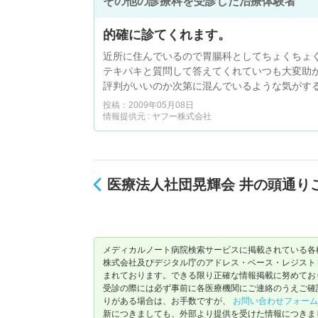
その他の診療科を受診した治療体験者
的確に診てくれます。
近所に住んでいるので胃腸科としてちょくちょ
テキパキと質問して答えてくれていつも大変助
評判がいいのか次第に混んでいるような気がす
投稿：2009年05月08日
情報提供元 : ヤフー株式会社
医療法人社団晃輝会 井の頭通り
メディカルノート病院検索サービスに掲載されている各
株式会社及びデジタル庁のアドレス・ベース・レジストリ（ https://
まれております。できる限り正確な情報掲載に努めてお
受診の際には必ず事前に各医療機関にご連絡のうえご確
りがある場合は、お手数ですが、
お問い合わせフォーム
新につきましても、外部より提供を受けた情報につきま