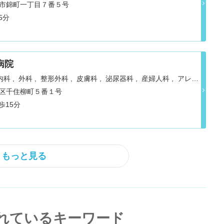
神経内科
立川市錦町一丁目７番５号
5分
病院
内科
外科
整形外科
皮膚科
泌尿器科
産婦人科
アレル
ション
乳腺外科
足立区千住柳町５番１号
歩15分
もっと見る
れているキーワード