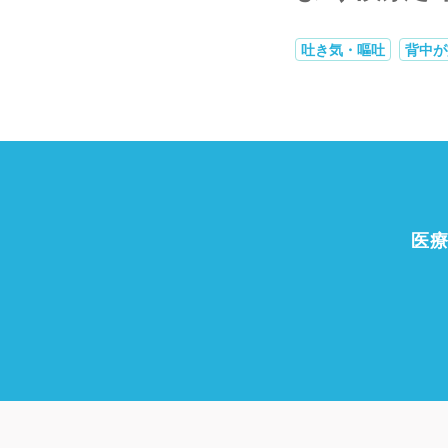
吐き気・嘔吐
背中が
医