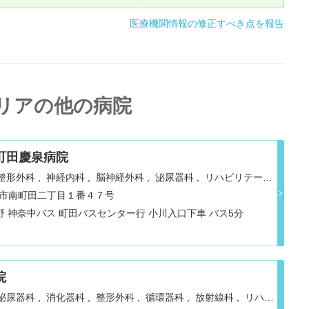
医療機関情報の修正すべき点を報告
リアの他の病院
町田慶泉病院
整形外科
神経内科
脳神経外科
泌尿器科
リハビリテーシ
麻酔科
都町田市南町田二丁目１番４７号
野 神奈中バス 町田バスセンター行 小川入口下車 バス5分
院
泌尿器科
消化器科
整形外科
循環器科
放射線科
リハビ