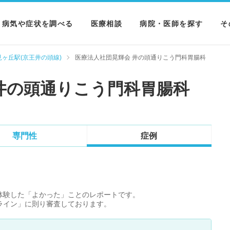
病気や症状を調べる
医療相談
病院・医師を探す
そ
病気を調べる
病院を探す
M
見ヶ丘駅(京王井の頭線)
医療法人社団晃輝会 井の頭通りこう門科胃腸科
症状を調べる
医師を探す
N
井の頭通りこう門科胃腸科
検査を調べる
専門性
症例
体験した「よかった」ことのレポートです。
ライン」に則り審査しております。