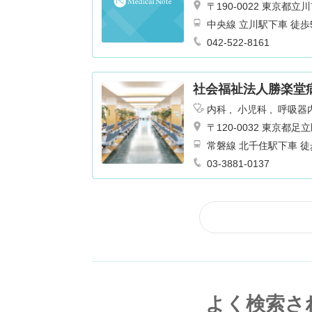
リテーション
肛門科
〒190-0022 東京都
中央線 立川駅下車 徒歩
042-522-8161
社会福祉法人勝楽堂
内科
小児科
呼吸器
ギー科
リハビリテー
〒120-0032 東京都
常磐線 北千住駅下車 徒
03-3881-0137
よく検索さ