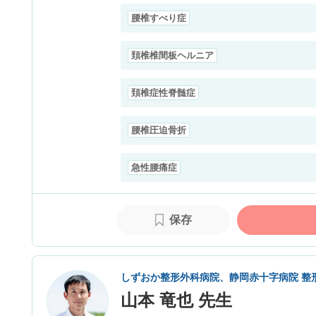
腰椎すべり症
頚椎椎間板ヘルニア
頚椎症性脊髄症
腰椎圧迫骨折
急性腰痛症
保存
しずおか整形外科病院、静岡赤十字病院 整
山本 竜也 先生