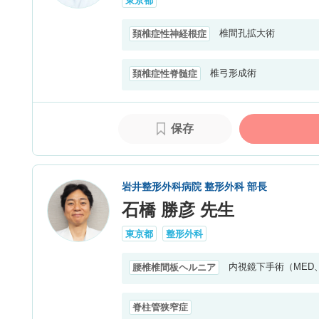
東京都
椎間孔拡大術
頚椎症性神経根症
椎弓形成術
頚椎症性脊髄症
保存
岩井整形外科病院 整形外科 部長
石橋 勝彦 先生
東京都
整形外科
内視鏡下手術（MED、
腰椎椎間板ヘルニア
脊柱管狭窄症