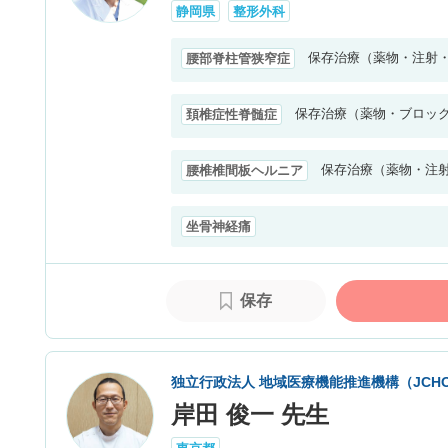
静岡県
整形外科
保存治療（薬物・注射
腰部脊柱管狭窄症
保存治療（薬物・ブロッ
頚椎症性脊髄症
保存治療（薬物・注
腰椎椎間板ヘルニア
坐骨神経痛
保存
独立行政法人 地域医療機能推進機構（JCH
岸田 俊一 先生