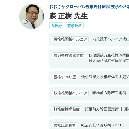
おおさかグローバル整形外科病院 整形外科
森 正樹 先生
大阪府
整形外科
内視鏡下ヘルニア摘
腰椎椎間板ヘルニア
低侵襲後方腰椎椎体間固
腰部脊柱管狭窄症
側方経路腰椎椎体間固定術（
低侵襲後方腰椎椎体間固定術（
腰椎すべり症
頚椎前方除圧固定術
頚椎椎間板ヘルニア
頚椎前方除圧固定術
頚
頚椎症性脊髄症
経皮的椎体形成術（BKP）
腰椎圧迫骨折