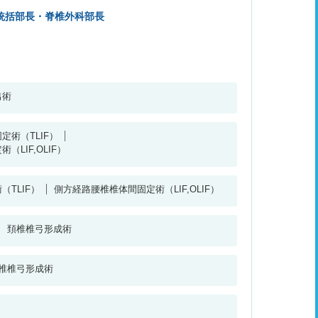
統括部長・脊椎外科部長
出術
定術（TLIF）
LIF,OLIF）
TLIF）
側方経路腰椎椎体間固定術（LIF,OLIF）
頚椎椎弓形成術
椎椎弓形成術