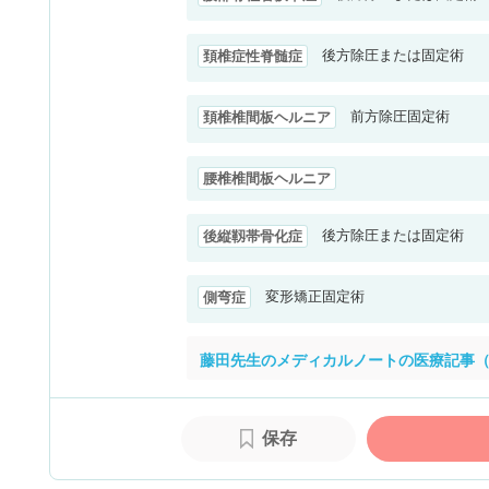
後方除圧または固定術
頚椎症性脊髄症
前方除圧固定術
頚椎椎間板ヘルニア
腰椎椎間板ヘルニア
後方除圧または固定術
後縦靱帯骨化症
変形矯正固定術
側弯症
藤田先生のメディカルノートの医療記事（
保存