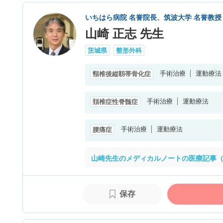
いちはら病院 名誉院長、筑波大学 名誉教授
山崎 正志 先生
茨城県
整形外科
手術治療
運動療法
頸椎後縦靱帯骨化症
手術治療
運動療法
頚椎症性脊髄症
手術治療
運動療法
腰痛症
山崎先生のメディカルノートの医療記事（
保存