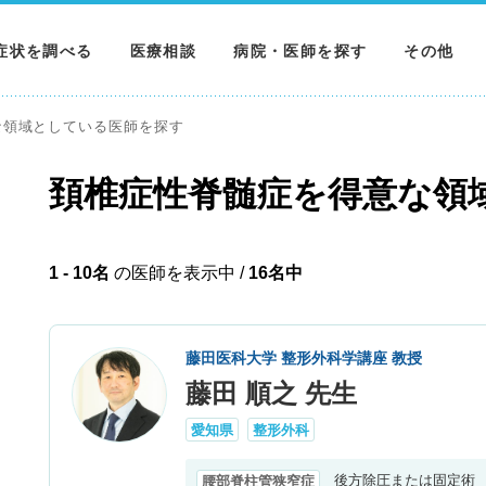
症状を調べる
医療相談
病院・医師を探す
その他
調べる
病院を探す
MNニュー
な領域としている医師を探す
調べる
医師を探す
NEWS & 
頚椎症性脊髄症を得意な領
調べる
1 - 10名
の医師を表示中 /
16名中
藤田医科大学 整形外科学講座 教授
藤田 順之 先生
愛知県
整形外科
後方除圧または固定術
腰部脊柱管狭窄症