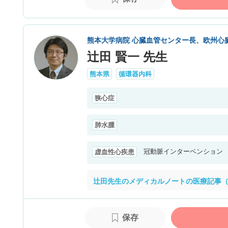
熊本大学病院 心臓血管センター長、欧州心臓
辻田 賢一 先生
熊本県
循環器内科
狭心症
肺水腫
冠動脈インターベンション
虚血性心疾患
辻田先生のメディカルノートの医療記事（
保存