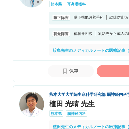
熊本県
耳鼻咽喉科
嚥下機能改善手術
誤嚥防止術
嚥下障害
補聴器相談
乳幼児から成人の
聴覚障害
鮫島先生のメディカルノートの医療記事（
保存
熊本大学大学院生命科学研究部 脳神経内科
植田 光晴 先生
熊本県
脳神経内科
植田先生のメディカルノートの医療記事（