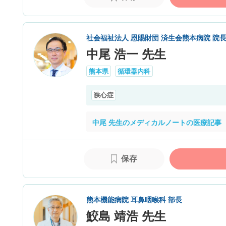
社会福祉法人 恩賜財団 済生会熊本病院 院
中尾 浩一 先生
熊本県
循環器内科
狭心症
中尾 先生のメディカルノートの医療記事
保存
熊本機能病院 耳鼻咽喉科 部長
鮫島 靖浩 先生