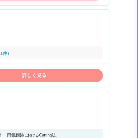
1件）
詳しく見る
術
両側唇裂におけるCutting法