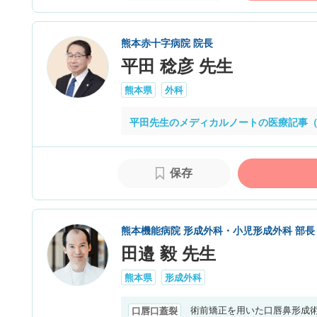
熊本赤十字病院 院長
平田 稔彦 先生
熊本県
外科
平田先生のメディカルノートの医療記事（
保存
熊本機能病院 形成外科・小児形成外科 部長
田邉 毅 先生
熊本県
形成外科
術前矯正を用いた口唇鼻形成
口唇口蓋裂