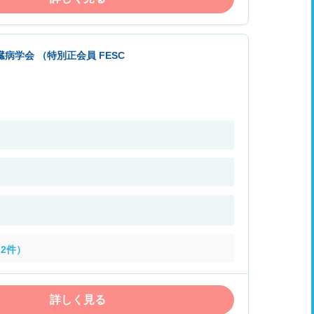
病学会 （特別正会員 FESC
2件）
詳しく見る