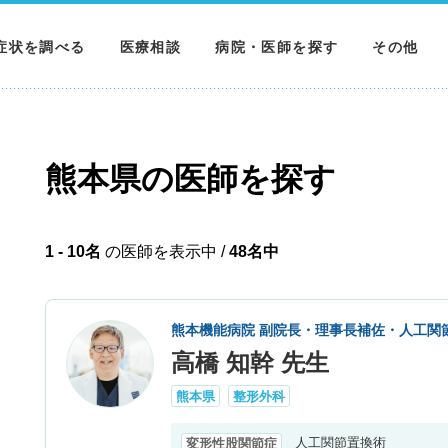
症状を調べる
医療相談
病院・医師を探す
その他
調べる
病院を探す
MNニュー
調べる
医師を探す
NEWS & 
熊本県の医師を探す
調べる
1 - 10名
の医師を表示中 /
48名中
熊本機能病院 副院長・理事長補佐・人工関
高橋 知幹 先生
熊本県
整形外科
人工関節置換術
変形性股関節症