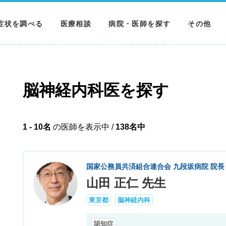
症状を調べる
医療相談
病院・医師を探す
その他
調べる
病院を探す
MNニュー
調べる
医師を探す
NEWS & 
脳神経内科医を探す
調べる
1 - 10名
の医師を表示中 /
138名中
国家公務員共済組合連合会 九段坂病院 院長
山田 正仁 先生
東京都
脳神経内科
認知症