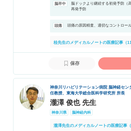
脳ドックより継続する初発予防（
脳卒中
再発予防
頭痛の原因精査、適切なコントロー
頭痛
桂先生のメディカルノートの医療記事（1
保存
神奈川リハビリテーション病院 脳神経セン
任教授、東海大学総合医科学研究所 所長
瀧澤 俊也 先生
神奈川県
脳神経内科
瀧澤先生のメディカルノートの医療記事（