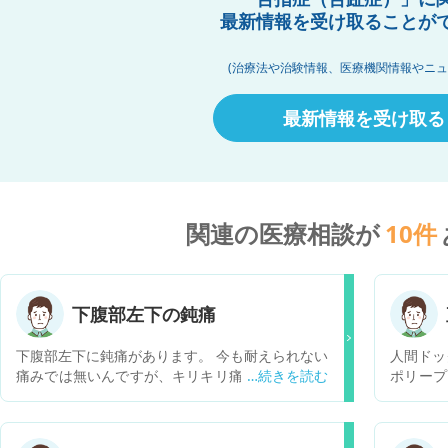
最新情報を受け取ることが
(治療法や治験情報、医療機関情報やニュ
最新情報を受け取る
関連の医療相談が
10
件
下腹部左下の鈍痛
下腹部左下に鈍痛があります。 今も耐えられない
人間ドッ
痛みでは無いんですが、キリキリ痛みが続いてま
ポリープ
す。 何が原因でしょうか。
子見との
います。
が、クリ