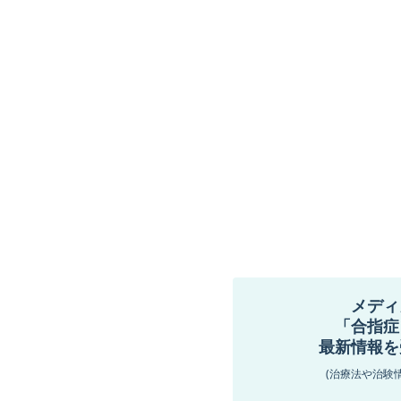
メディ
「合指症
最新情報を
(治療法や治験