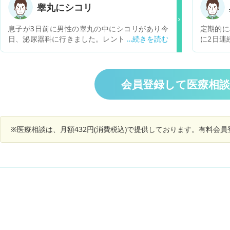
しょうか
睾丸にシコリ
とはあり
息子が3日前に男性の睾丸の中にシコリがあり今
定期的に
日、泌尿器科に行きました。レントゲン、エコー
に2日連
はなく尿検査はありました。後は先生が手で触っ
り、鼻を
ての診察でした。潜血反応±、白血球が+(尿一般)
ょうか？
と書いてありました。息子が先生から説明された
のが精子を作る横に2つシコリがある(1個は良く
会員登録して医療相
男性にあるが2個は珍しい)炎症をおこしている。
と言われたそうです。１週間後に病院受診。エコ
ーがあるそうです。尿の菌は何か原因を調べまし
ょう。と言われたそうです。薬を１週間毎朝食後
※医療相談は、月額432円(消費税込)で提供しております。有料会
に飲むようにもらいました。治らないと不妊症に
なりやすいとも言われたそうです。ガンが親の私
は心配になりました。ガンの事は何も言われなか
ったそうですが可能性はありますでしょうか？