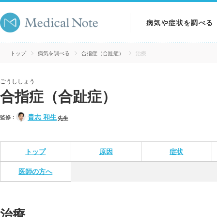
病気や症状を調べる
病気を調べる
トップ
病気を調べる
合指症（合趾症）
治療
症状を調べる
ごうししょう
合指症（合趾症）
検査を調べる
貴志 和生
監修：
先生
トップ
原因
症状
医師の方へ
治療