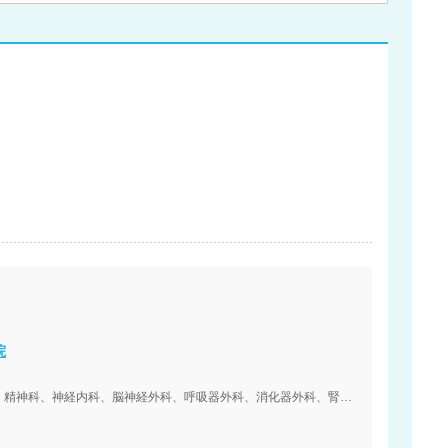
院
内科、血液内科、リウマチ・膠原病内科、外科、精神科、神経内科、脳神経外科、呼吸器外科、消化器外科、腎臓内科、心臓血管外科、小児科、小児外科、整形外科、形成外科、美容外科、皮膚科、泌尿器科、産婦人科、眼科、耳鼻咽喉科、リハビリテーション科、放射線科、歯科口腔外科、麻酔科、乳腺外科、呼吸器内科、循環器内科、消化器内科