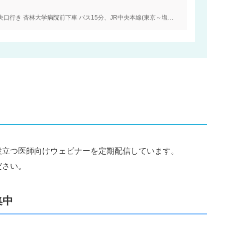
京王線「仙川」小田急バス 三鷹駅、吉祥寺駅中央口行き 杏林大学病院前下車 バス15分、JR中央本線(東京～塩尻)「三鷹」南口 小田急バス 三鷹台駅、仙川、晃華学園東、野ケ谷行き 杏林大学病院入口または杏林大学病院前下車 バス20分
役立つ医師向けウェビナーを定期配信しています。
ださい。
集中