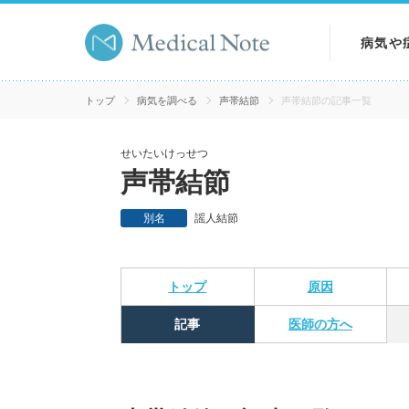
病気や
病気を
トップ
病気を調べる
声帯結節
声帯結節の記事一覧
症状を
せいたいけっせつ
声帯結節
検査を
別名
謡人結節
トップ
原因
記事
医師の方へ