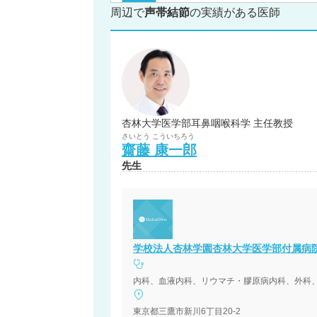
周辺で
声帯結節
の実績がある医師
杏林大学医学部耳鼻咽喉科学 主任教授
さいとう
こういちろう
齋藤
康一郎
先生
学校法人杏林学園杏林大学医学部付属病
東京都三鷹市新川6丁目20-2