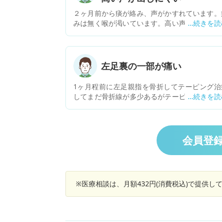
２ヶ月前から痰が絡み、声がかすれています。
みは無く喉が渇いています。高い声がだしずら
低い声は出ます。現在、粘膜を保護する薬を使
していますが、効果はありません。
左足裏の一部が痛い
1ヶ月程前に左足親指を骨折してテーピング治
してまだ骨折線が多少あるがテーピング無しで
通の生活。１週間程経ちますが足裏の骨折した
指の隣(人差し指？)の指の付け根から3cmぐら
踵寄り箇所がピンポイントで痛みがあります。
に歩くと圧が掛かるので違和感があります。 整
会員登
外科に通ってますがテーピング時の歩き方から
の歩き方に慣れてないから痛みが出たのではの
断。痛み止めクリーム、スーパーライザーで治
ますか？ 骨折箇所の痛みは、あまり感じません
※医療相談は、月額432円(消費税込)で提供
ピンポイント箇所の痛みが無ければ怪我のない
足と同じ感覚です。