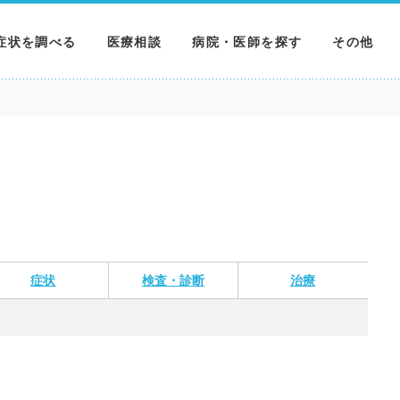
症状を調べる
医療相談
病院・医師を探す
その他
調べる
病院を探す
MNニュー
調べる
医師を探す
NEWS & 
調べる
症状
検査・診断
治療