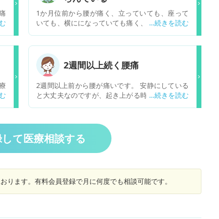
痛
1か月位前から腰が痛く、立っていても、座って
く
いても、横にになっていても痛く、たまらなく病
用
院に行ったら圧迫骨折している事が分かった。随
分前から咳と鼻水が出て治らない。自分では肺癌
だと思っていたので民間療法をやっていた。近藤
誠の本をたくさん読んでいたので病院に行ってな
2週間以上続く腰痛
い 腰の痛みに耐えられず行った。自分では肺癌か
らの転移性脊髄圧迫とか悪性骨髄腫瘍だと思うの
療
2週間以上前から腰が痛いです。 安静にしている
で医者に話し、胸のレントゲン、MRI ,CT, 血液検
普
と大丈夫なのですが、起き上がる時や体制を変え
査 尿検査をしたが癌の心配はない、と言われた。
親
る時、くしゃみをする時などに腰にかなり痛みが
腹水はない、と言われたが、下腹がとても膨らん
い
あります。 背中を沿ることも全く出来ません。
でいる。総合診療科の医者は体は見てない。 現
特
去年の5月に第一脊椎と第二脊椎を圧迫骨折した
在、整形外科から腰の痛み止めの薬と骨粗鬆症の
形
のですが、その時も10月くらいまで腰痛が治りま
録して医療相談する
薬、カルシウムの薬を飲んでます。 今は体は怠
元
せんでした。 骨折を見てくれていた整形外科の先
く、腰は痛く、痩せていくし、下腹は膨らんでい
判
生に聞いた時に、「骨折時のレントゲンで腰に異
るので、異常ない、と言われても喜べないので
り
常はありませんでしたよ。｣と言われましたし、1
す。セカンドオピニオンで大学病院に行っも癌の
。
0月以降治ったので気にしていませんでしたが、
心配はない、と同じなのです。 どうすれば良いの
しております。有料会員登録で月に何度でも相談可能です。
右
最近更に痛みを増して腰痛が戻ってきました。 原
でしょうか？
因は何が考えられるでしょうか？ 脊椎の骨折は関
係していますか？