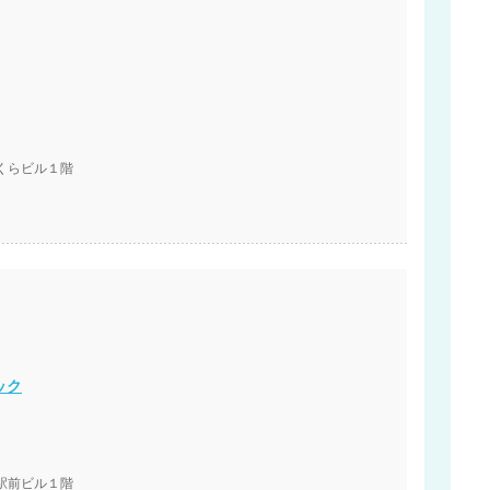
くらビル１階
ック
駅前ビル１階