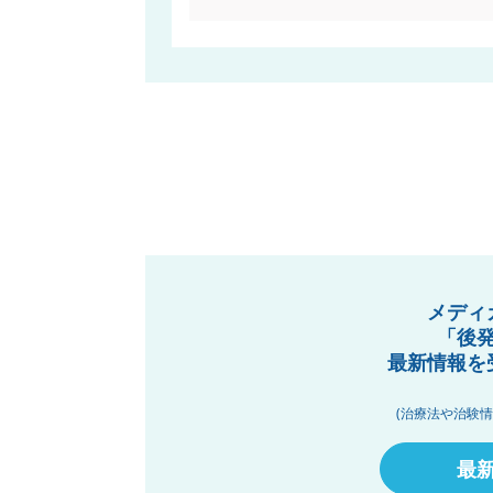
メディ
「後
最新情報を
(治療法や治験
最