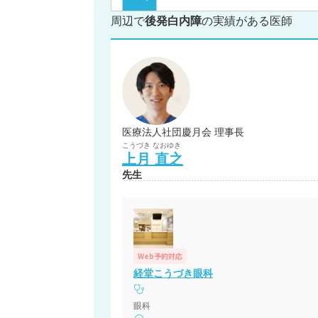
周辺で
後発白内障
の実績がある医師
医療法人社団慶月会 理事長
こうづき
なおゆき
上月
直之
先生
Web予約対応
経堂こうづき眼科
眼科