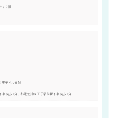
ティ２階
ク王子ビル５階
下車 徒歩1分、都電荒川線 王子駅前駅下車 徒歩1分