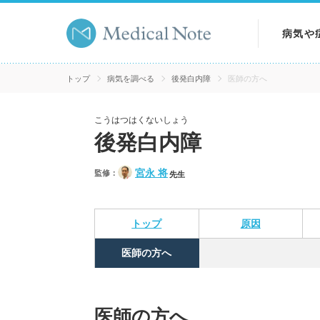
病気や
病気を
トップ
病気を調べる
後発白内障
医師の方へ
症状を
こうはつはくないしょう
後発白内障
検査を
宮永 将
監修：
先生
トップ
原因
医師の方へ
医師の方へ