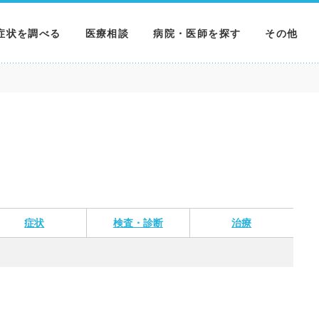
症状を調べる
医療相談
病院・医師を探す
その他
調べる
病院を探す
MNニュー
調べる
医師を探す
NEWS & 
調べる
症状
検査・診断
治療