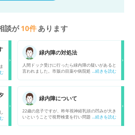
相談が
10
件
あります
す
緑内障の対処法
人間ドック受けに行ったら緑内障の疑いがあると
ま
言われました。市販の目薬や病院処方の目薬など
の
いろいろありますが生活面や薬の注意点対処法が
月
あれば教えてほしい。
出
必
夕
れ
緑内障について
22歳の息子ですが、昨年視神経乳頭の凹みが大き
し
いということで視野検査を行い問題なしで、今年
言
3月に視野検査でも問題ありませんでした。9月の
8
OCT検査で左眼に赤い部分があり12月に診察を受
て
けます。緑内障の可能性が高いと思うのですが、