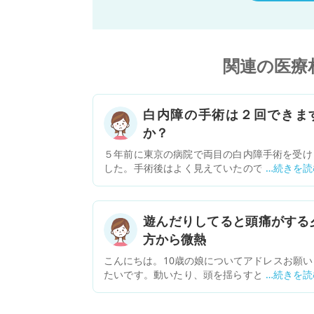
関連の医療
白内障の手術は２回できま
か？
５年前に東京の病院で両目の白内障手術を受け
した。手術後はよく見えていたのですが、昨年
11月くらいから右目が霞む感じがして今年の1
に近所の眼科に行ったところ、右目の白内障が
ていると言われました。レーザーでの手術？が
遊んだりしてると頭痛がする
要と言われました。白内障の手術って２回受け
方から微熱
るんでしょうか？
こんにちは。10歳の娘についてアドレスお願い
たいです。動いたり、頭を揺らすと頭が痛いと
ってから、今日で4日目になります。日中は36.
度位、夕方になると37、3度位の微熱が3日続い