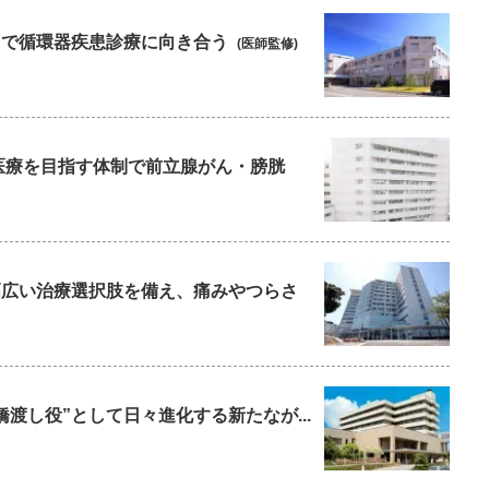
療”で循環器疾患診療に向き合う
(医師監修)
た医療を目指す体制で前立腺がん・膀胱
と幅広い治療選択肢を備え、痛みやつらさ
橋渡し役”として日々進化する新たなが...