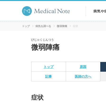
病気や
病気を
トップ
病気を調べる
微弱陣痛
症状
症状を
びじゃくじんつう
微弱陣痛
検査を
トップ
原因
記事
医師の方へ
症状