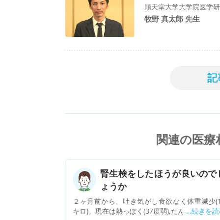
順天堂大学大学院医学研究
牧野 真太郎 先生
記
関連の医療
腎生検をしたほうが良いので
ょうか
２ヶ月前から、吐き気がし食欲なく体重減少(1
キロ)。現在は熱っぽく(37度弱),たんがよく出て