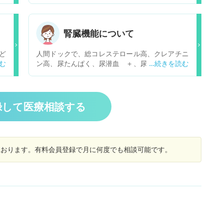
た
が運転中、背中がズキズキと痛み速歩きしたりし
院
たりと振動などでも痛く仕事も辛くいつになった
原
ら痛みは取れるのでしょうか？ 少し安静にした方
ら
腎臓機能について
が良いのでしょうか？ 走ったりジャンプしたりす
れ
ると生検した側だけ水が入ったシリコンをキャチ
い
ど
人間ドックで、総コレステロール高、クレアチニ
ボールしてるようなポチャポチャした感じもまだ
以
間
ン高、尿たんぱく、尿潜血 ＋、尿比重高、封入
あります。
B
る
体含有細胞有との結果でした。 どれも微高ではあ
さ
りますが、要精密検査となりました。どのような
ん
リスクがありますか。 また、精密検査は人間ドッ
達
クを受けた病院（総合大病院）で受けたほうがい
録して医療相談する
た
いのでしょうか。
退
事
ま
しております。有料会員登録で月に何度でも相談可能です。
止
て
？
マ
ー
お