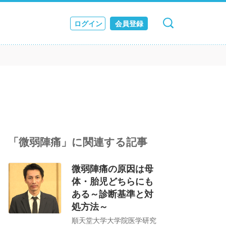
ログイン
会員登録
キャンセル
検索
ス
JOURNAL
「微弱陣痛」に関連する記事
微弱陣痛の原因は母
体・胎児どちらにも
ある～診断基準と対
処方法～
順天堂大学大学院医学研究