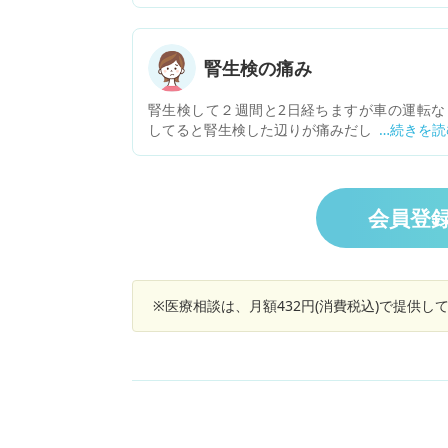
欲不振だったので、 かかりつけ医で血液検査し
ら腎臓数値高く入院することとなりました。入
し急性進行生腎炎でということでCTやMRI等で
因探したがわからず、最初年齢危険度(78歳)か
腎生検の痛み
あり得ないと言われていた腎生検をすると言わ
ました。100のうち10位しか腎臓が機能してな
腎生検して２週間と2日経ちますが車の運転な
らしく(✳︎)、急ぐということなのですが、これ
してると腎生検した辺りが痛みだします。 短時
外の方法やまたこれで良いのか悩んでます。 ✳︎ 
なら痛みませんが乗ったり降りたりでも乗って
UN77 クレアチニン5 eGFR9と非常に高い
時間が30分以上経つと痛みだします。 お医者
んから2週間は重いもの持つのとしゃがんで踏
張るのは避けるように伝えられていて仕事が配
会員登
業で重い物も結構持ったりしなきゃいけなかっ
り走ったりもあるし、しゃがんでの検品なので
院後2週間はお休みを貰っていますが後3日で仕
復帰して以前通りの仕事内容になるので今のま
※医療相談は、月額432円(消費税込)で提供
で痛みが強くならないか不安があります。 痛み
めは貰っていますが、日にちと共に痛みも退い
くるでしょうか？ 痛みは筋肉なのでしょうか
腎生検する前々から頻繁に背中が痛くて押して
ッサージしてもらってたのですが、そのマッサ
ジももう再開しても大丈夫でしょうか？ 宜しく
願いします。