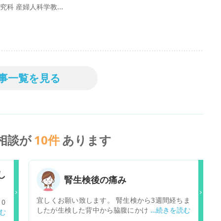
科 産婦人科学教...
事一覧を見る
相談が
10
件
あります
し
腎生検後の痛み
宜しくお願い致します。 腎生検から3週間経ちま
0
したが生検した背中から脇腹にかけての痛みが未
食
だにあります。 こないだから仕事復帰したのです