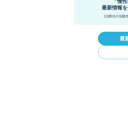
「慢性
最新情報を
(治療法や治験
最