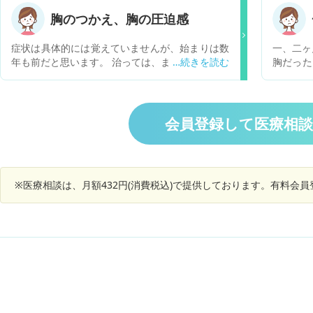
( )内を基準値とし、 FT3 8.8(2.4~4.5) FT4 1.3(1.0
ずかしい
~1.7) TSH 1.35(0.56~4.30) TSHレセプター抗体第
のことで
胸のつかえ、胸の圧迫感
三世代 1.4(0.0~1.9) 甲状腺のエコーでは、痛みが
通う意味
なく軽い甲状腺肥大を認めるものでした。 また、
かく首の
症状は具体的には覚えていませんが、始まりは数
一、二ヶ
橋本病患者に見られる 抗サイログロブリン抗体 2
が、無理
年も前だと思います。 治っては、また時々なると
胸だった
92(0~27) 抗ペルオキシダーゼ抗体 600(0~15) で
まりませ
言った感じです。今回は、今月初めくらいからな
中心より
した。 そして12/16に再度内分泌内科にて FT3 8.
り始めました。 喉の辺りから胸辺りをずっと抑え
痛みは強
4(2.4~4.5) FT4 1.3(1.0~1.7) TSH 3.42(0.56~4.30)
られてるような圧迫感または、喉になにか支えて
痛さです
でした。その医師によると基準値を超えていたFT
いるような違和感があります。 逆流性食道炎かと
な小さな
会員登録して医療相
3が少し下がったので無痛性甲状腺炎とみていい
思いましたが、つい先日別で胃カメラをした際に
く起きま
でしょう みたいなことになって放置されています
は食道炎の可能性はないとの診断でした。 とても
起こります。 また、たまに動悸
が、治る気配はありません。 個人的に納得がいか
苦しい感覚があるので、受診したいのですが何科
もありま
ず調べていると、下垂体腺腫のうちのTSH産生腫
を受診すべきなのかわかりません。また、なにか
大きく聞
瘍に辿り着きました。 甲状腺機能亢進が軽度～中
※医療相談は、月額432円(消費税込)で提供しております。有料会
市販薬などで効果があるものなどあるのでしょう
りません。 生活に支障は無いのですが
等度なのに、TSHは正常値～弱高度 びまん性甲状
か。
ではない
腺肥大 頭痛、視野障害や視力低下 がTSH産生腫
ょうか？
瘍によくある事だと書いてあります。頭痛は2日
ることは
に1度の高頻度でなっており、眼科には行ってま
す。
せんが視力は確かに低下しており、視野もこめか
みあたりの延長線上は遠近関係なく見えません。
人の視野は若干後ろまで見えると聞いたことある
のでもしかしたら少しずつ欠けて来てるのかな？
とも思いました。 両耳側半盲だといきなり半分見