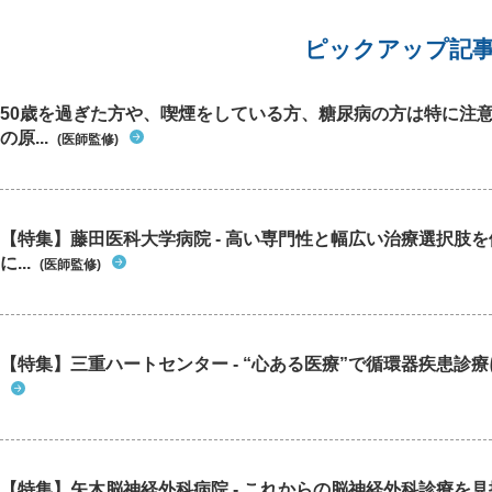
えなくなるのでしょうか？それとも外側から徐々
に欠けくるのですか？ また、FT4は基準値内で基
ピックアップ記
準値のなかではやや高値ではありますが、このFT
4の数値とFT3高値の場合でもTSH産生腫瘍の可能
性はあるのでしょうか？ MRI以外の状態がほとん
50歳を過ぎた方や、喫煙をしている方、糖尿病の方は特に注
ど全て当てはまるので気になりました。 2月にま
の原...
(医師監修)
た検査がありますがおそらく無痛性甲状腺炎で経
過観察になる気がしてます。その場合はこちらか
ら下垂体腺腫の可能性はないのかと聞いてもいい
のですか？ 下垂体腺腫の中でも症例が少なくて回
答しにくいとは思いますがどうかよろしくお願い
【特集】藤田医科大学病院 - 高い専門性と幅広い治療選択肢
します。
に...
(医師監修)
【特集】三重ハートセンター - “心ある医療”で循環器疾患診
【特集】矢木脳神経外科病院 - これからの脳神経外科診療を