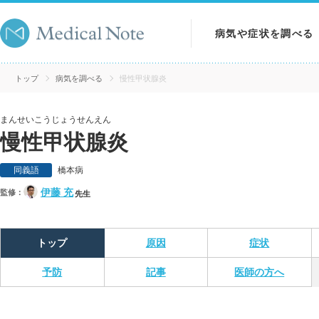
病気や症状を調べる
病気を調べる
トップ
病気を調べる
慢性甲状腺炎
症状を調べる
まんせいこうじょうせんえん
慢性甲状腺炎
検査を調べる
同義語
橋本病
伊藤 充
監修：
先生
トップ
原因
症状
予防
記事
医師の方へ