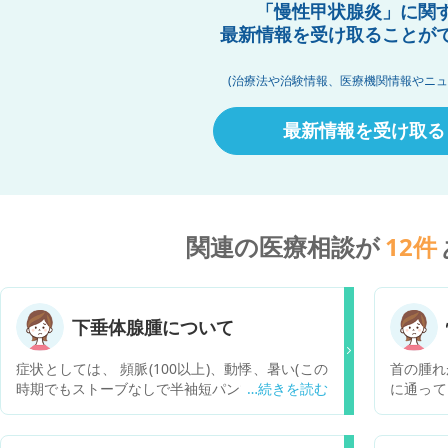
「慢性甲状腺炎」に関
最新情報を受け取ることが
(治療法や治験情報、医療機関情報やニュ
最新情報を受け取る
関連の医療相談が
12
件
下垂体腺腫について
症状としては、 頻脈(100以上)、動悸、暑い(この
首の腫れ
時期でもストーブなしで半袖短パンで平気)、体重
に通って
減少(4ヶ月で3kg)、抑うつ、微熱(37.5℃付近の継
過観察の
続)、頭痛、疲労感です。 11/18に内分泌内科にて
その間に