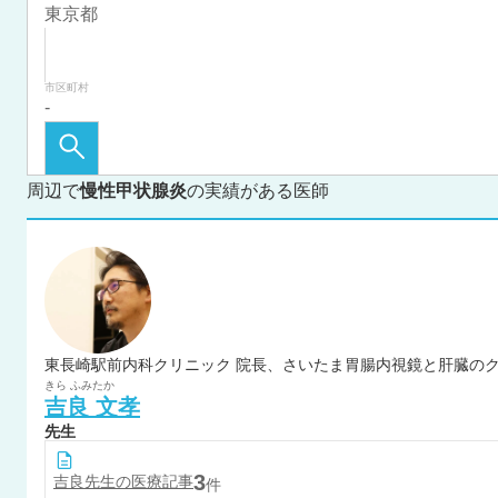
市区町村
周辺で
慢性甲状腺炎
の実績がある医師
東長崎駅前内科クリニック 院長、さいたま胃腸内視鏡と肝臓のク
きら
ふみたか
吉良
文孝
先生
3
吉良
先生の医療記事
件