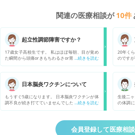
関連の医療相談が
10
件
起立性調節障害ですか？
17歳女子高校生です。 私はほぼ毎朝、目が覚め
20年く
た瞬間から頭痛orきもちわるさor胃痛があります
のですが
(全部ある日もあります) そのため、朝起き上がろ
きません
うと思っても起き上がれなかったり、起き上がっ
だり萎縮
た時や立ち上がった時に、頭がふわふわしたり、
りとはい
歯磨きの時(朝)に立っていられないときがありま
したらよ
日本脳炎ワクチンについて
す また、立ち上がった直後に、視界が暗くなった
ラオケな
り、耳がぼわっと(きこえにくい感じ？)すること
トレーニ
もうすぐ5歳になります。 日本脳炎ワクチンが体
生後二ヶ
や、動悸がすることがあります 時間が経つと少し
す。
調不良が続き打てていませんでした。 2週間かか
の体調に
楽になり、早ければ正午前、遅いと16時頃にだい
って風邪？がよくなってきたのですが、ワクチン
す。一度
ぶ楽になります たまに心臓がドクッと強く打つ感
を打っても大丈夫でしょうか？ 3歳で2回打ちま
追加で6
じが出ることもあります 全ての症状は横になると
したがどちらも高熱がしばらく出てぐったりして
ます。 
少し楽になりますが、ずっと立っていたりずっと
ました。 友人の子供は3回目打った後から高熱と
追加でミ
会員登録して医療相
座っていたり動いたりすると症状が強くなります
嘔吐下痢が4日続いたと(ワクチンが原因かわかり
い、しば