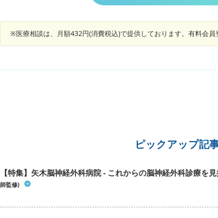
学校では、長時間立っていることがつらく、授業
ませんが体調は打つまで良かったと) 言うのを聞
いたら寝
に集中できなくなることがあります また、どれだ
いて打つのが少し怖いです。 将来蚊のいる地域に
いハッと
け睡眠をとっても午前の授業では知らない間に眠
住むかもしれないですし、打たない訳にはいかな
前回のミ
ってしまうこともあります 体調が悪い日は、午後
※医療相談は、月額432円(消費税込)で提供しております。有料会
いですよね。
上と心配
まで辛いので、授業や部活を休まないといけない
を起こし
こともあります 保健室には、月に数回と、結構な
せん。 
頻度で行ってしまっており、保健室の先生には症
が10時
状を理解して貰えていますが、担任や顧問には仮
後にミル
病を疑われている気がします また、生理前など体
への負担
調が不安定な時期に、症状が悪化する感じがあり
障害等)
ます これは起立性調節障害なのでしょうか？
したらど
つけるこ
合に気を
らいまで
いものな
ピックアップ記
教えてい
昨日のミ
0)、7:10
【特集】矢木脳神経外科病院 - これからの脳神経外科診療を
0)、18:1
師監修)