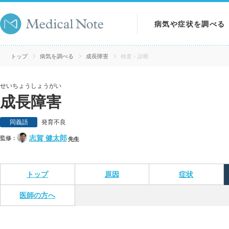
病気や症状を調べる
病気を調べる
トップ
病気を調べる
成長障害
検査・診断
症状を調べる
せいちょうしょうがい
成長障害
検査を調べる
同義語
発育不良
志賀 健太郎
監修：
先生
トップ
原因
症状
医師の方へ