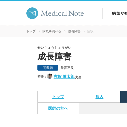
病気や
病気を
トップ
病気を調べる
成長障害
症状
症状を
せいちょうしょうがい
成長障害
検査を
同義語
発育不良
志賀 健太郎
監修：
先生
トップ
原因
医師の方へ