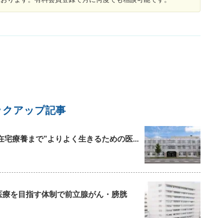
上と心配になりつつも140飲ませています。 子供
い
を起こした際の顔色や動きは普段と変わりありま
な
せん。 そこで質問、相談ですが、 ①ミルク時間
症
が10時間以上空いた場合や長時間空いてしまった
仮
後にミルク量を変えずに飲んだ場合、子供への体
体
への負担や成長にあたり体への影響(病気や脳への
り
障害等)が出る場合はありますか？ ②もし出ると
したらどのような症状ですか？ ③しばらく気を
つけることや今後も同じことが起きてしまった場
合に気をつけることはありますか？ ④何時間く
らいまでならミルクの時間が空いてしまってもい
いものなのでしょうか？ 4点が気になりますので
ックアップ記事
教えていただきたく思います。 補足としまして、
昨日のミルク時間を載せておきます。 3:00(14
0)、7:10(140)、10:35(100)、12:50(80)、15:20(12
在宅療養まで”よりよく生きるための医...
0)、18:15(140)、20:33(60)
た医療を目指す体制で前立腺がん・膀胱