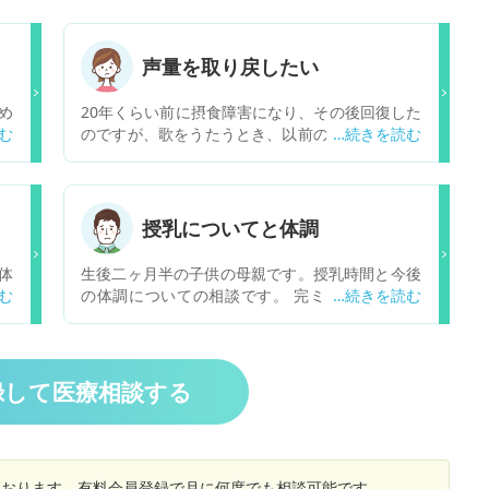
声量を取り戻したい
め
20年くらい前に摂食障害になり、その後回復した
す
のですが、歌をうたうとき、以前のように声が続
ろ
きません。ひどく痩せたことで体のどこかが傷ん
っ
だり萎縮してしまったのだと思うのですが、元通
、
りとはいかなくても、声量を回復させるにはどう
ま
したらよいでしょうか。家で手軽にできたり、カ
授乳についてと体調
た
ラオケなど、遠慮なく声を出せるところでできる
と
トレーニングはありますか？ よろしくお願いしま
体
生後二ヶ月半の子供の母親です。授乳時間と今後
し
す。
か
の体調についての相談です。 完ミで育てていま
い
ン
す。一度の量は100～140で一日8回くらい、他、
感
ま
追加で60前後を2回ほど飲んでもらうことがあり
と
て
ます。 昨日、浴後一時間後、20時30分くらいに
と
と
追加でミルクを60飲んだあとに子供が寝てしま
録して医療相談する
す
り
い、しばらくし起きて拳をしゃぶり、様子を見て
業
聞
いたら寝てを数回繰り返したのちに私も寝てしま
だ
に
いハッと起きたら朝の7時前になっていました。
眠
な
前回のミルクを飲んでからの空き時間が10時間以
後
しております。有料会員登録で月に何度でも相談可能です。