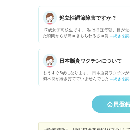
起立性調節障害ですか？
17歳女子高校生です。 私はほぼ毎朝、目が覚
た瞬間から頭痛orきもちわるさor胃痛がありま
(全部ある日もあります) そのため、朝起き上が
うと思っても起き上がれなかったり、起き上が
た時や立ち上がった時に、頭がふわふわしたり
歯磨きの時(朝)に立っていられないときがあり
日本脳炎ワクチンについて
す また、立ち上がった直後に、視界が暗くなっ
り、耳がぼわっと(きこえにくい感じ？)するこ
もうすぐ5歳になります。 日本脳炎ワクチンが
や、動悸がすることがあります 時間が経つと少
調不良が続き打てていませんでした。 2週間か
楽になり、早ければ正午前、遅いと16時頃にだ
って風邪？がよくなってきたのですが、ワクチ
ぶ楽になります たまに心臓がドクッと強く打つ
を打っても大丈夫でしょうか？ 3歳で2回打ち
じが出ることもあります 全ての症状は横になる
したがどちらも高熱がしばらく出てぐったりし
少し楽になりますが、ずっと立っていたりずっ
ました。 友人の子供は3回目打った後から高熱
会員登
座っていたり動いたりすると症状が強くなりま
嘔吐下痢が4日続いたと(ワクチンが原因かわか
学校では、長時間立っていることがつらく、授
ませんが体調は打つまで良かったと) 言うのを
に集中できなくなることがあります また、どれ
いて打つのが少し怖いです。 将来蚊のいる地域
け睡眠をとっても午前の授業では知らない間に
住むかもしれないですし、打たない訳にはいか
ってしまうこともあります 体調が悪い日は、午
※医療相談は、月額432円(消費税込)で提供