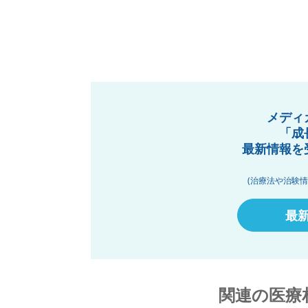
メディ
「成
最新情報を
(治療法や治験
最
関連の医療