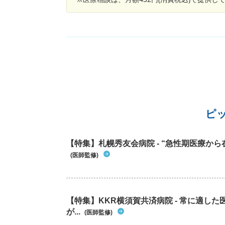
いですよね。
まで辛いので、授業や部活を休まないといけな
こともあります 保健室には、月に数回と、結構
頻度で行ってしまっており、保健室の先生には
状を理解して貰えていますが、担任や顧問には
病を疑われている気がします また、生理前など
調が不安定な時期に、症状が悪化する感じがあ
ます これは起立性調節障害なのでしょうか？
ピ
【特集】札幌秀友会病院 - “急性期医療から
(医師監修)
【特集】KKR横須賀共済病院 - 常に適し
が...
(医師監修)