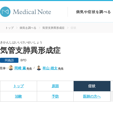
病気や症状を調べる
病気を調べる
トップ
病気を調べる
気管支肺異形成症
症状
症状を調べる
きかんしはいいけいせいしょう
気管支肺異形成症
検査を調べる
同義語
BPD
岡﨑 薫
有山 雄太
監修：
先生
先生
トップ
原因
症状
治験
予防
医師の方へ