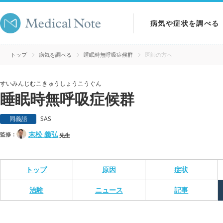
病気や症状を調べる
病気を調べる
トップ
病気を調べる
睡眠時無呼吸症候群
医師の方へ
症状を調べる
すいみんじむこきゅうしょうこうぐん
睡眠時無呼吸症候群
検査を調べる
同義語
SAS
末松 義弘
監修：
先生
トップ
原因
症状
治験
ニュース
記事