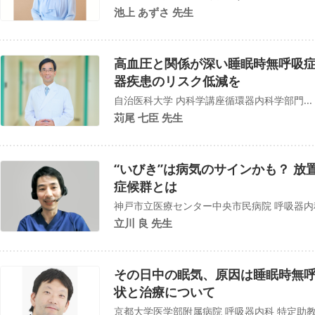
池上 あずさ 先生
高血圧と関係が深い睡眠時無呼吸症
器疾患のリスク低減を
自治医科大学 内科学講座循環器内科学部門...
苅尾 七臣 先生
“いびき”は病気のサインかも？ 
症候群とは
神戸市立医療センター中央市民病院 呼吸器内
立川 良 先生
その日中の眠気、原因は睡眠時無呼
状と治療について
京都大学医学部附属病院 呼吸器内科 特定助