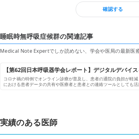
確認する
睡眠時無呼吸症候群の関連記事
Medical Note Expertでしか読めない、学会や医局の
【第62回日本呼吸器学会レポート】デジタルデバイ
呼吸器内科診療はどう変わる？（3500字）
コロナ禍の特例でオンライン診療が普及し、患者の通院の負担が軽減
における患者データの共有や医療者と患者との連絡ツールとしても活
人春回会井上病院 院長）は、第62回日本呼吸器学会学術講演会（202
実績のある医師