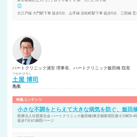
東京都港区芝大門二丁目１０番１号 第一大門ビル１階
大江戸線 大門駅下車 徒歩5分、山手線 浜松町駅下車 徒歩5分、三田線 芝
ハートクリニック浦安 理事長、ハートクリニック飯田橋 院長
つちや
ひろし
土屋
博司
先生
特集コンテンツ
小さな不調をとらえて大きな病気を防ぐ、飯田
医療法人社団喜生会 ハートクリニック飯田橋(東京都新宿区新小川町6-40 入
徒歩7分)の病院ページ