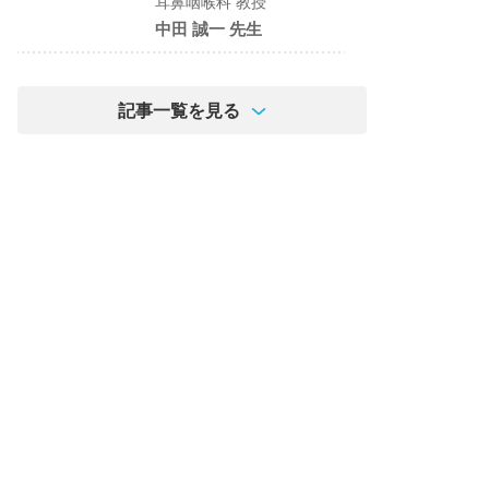
耳鼻咽喉科 教授
中田 誠一 先生
記事一覧を見る