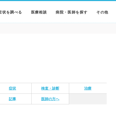
症状を調べる
医療相談
病院・医師を探す
その他
調べる
病院を探す
MNニュー
調べる
医師を探す
NEWS & 
調べる
症状
検査・診断
治療
記事
医師の方へ