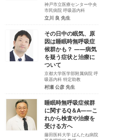
神戸市立医療センター中央
市民病院 呼吸器内科
立川 良 先生
その日中の眠気、原
因は睡眠時無呼吸症
候群かも？ ――病気
を疑う症状と治療に
ついて
京都大学医学部附属病院 呼
吸器内科 特定助教
村瀬 公彦 先生
睡眠時無呼吸症候群
に関するQ＆A——こ
れから検査や治療を
受ける方へ
藤田医科大学 ばんたね病院