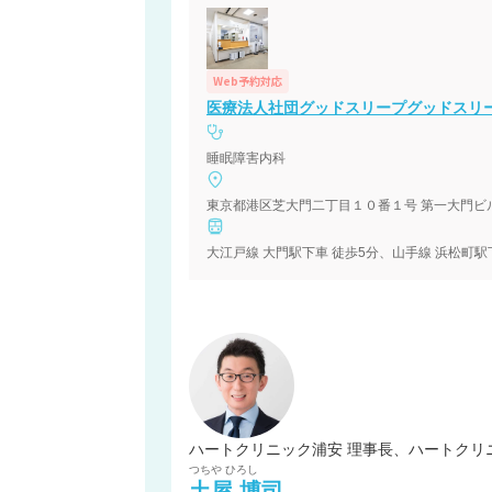
Web予約対応
医療法人社団グッドスリープグッドスリ
睡眠障害内科
東京都港区芝大門二丁目１０番１号 第一大門ビ
大江戸線 大門駅下車 徒歩5分、山手線 浜松町駅
ハートクリニック浦安 理事長、ハートクリ
つちや
ひろし
土屋
博司