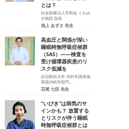
とは？
社会医療法人芳和会 くわみ
ず病院 院長
池上 あずさ 先生
高血圧と関係が深い
睡眠時無呼吸症候群
（SAS）――検査を
受け循環器疾患のリ
スク低減を
自治医科大学 内科学講座循
環器内科学部門...
苅尾 七臣 先生
“いびき”は病気のサ
インかも？ 放置する
とリスクが伴う睡眠
時無呼吸症候群とは