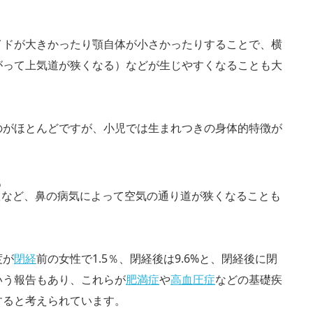
イドが大きかったり顎自体が小さかったりすることで、横
がって上気道が狭くなる）などが生じやすくなることも大
のがほとんどですが、小児では生まれつきの身体的特徴が
う
症
など、鼻の病気によって空気の通り道が狭くなることも
度が
閉経
前の女性で1.5％、閉経後は9.6%と、閉経後に閉
いう報告もあり、これらが
肥満症
や
高血圧症
などの基礎疾
すると考えられています。