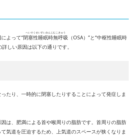
へいそくせいすいみんじむこきゅう
によって“
閉塞性睡眠時無呼吸
（OSA）”と“中枢性睡眠時
れの詳しい原因は以下の通りです。
なったり、一時的に閉塞したりすることによって発症しま
原因は、肥満による首や喉周りの脂肪です。首周りの脂肪
って気道を圧迫するため、上気道のスペースが狭くなりま