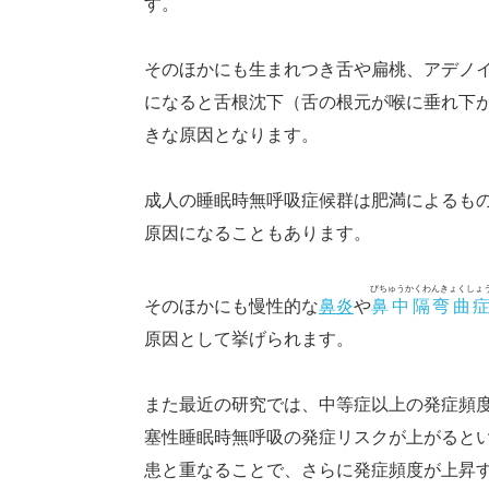
す。
そのほかにも生まれつき舌や扁桃、アデノ
になると舌根沈下（舌の根元が喉に垂れ下
きな原因となります。
成人の睡眠時無呼吸症候群は肥満によるも
原因になることもあります。
びちゅうかくわんきょくしょ
そのほかにも慢性的な
鼻炎
や
鼻中隔弯曲
原因として挙げられます。
また最近の研究では、中等症以上の発症頻
塞性睡眠時無呼吸の発症リスクが上がると
患と重なることで、さらに発症頻度が上昇