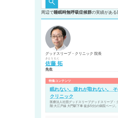
周辺で
睡眠時無呼吸症候群
の実績がある
グッドスリープ・クリニック 院長
さとう
たく
佐藤
拓
先生
特集コンテンツ
眠れない。疲れが取れない。 
クリニック
医療法人社団グッドスリープグッドスリープ・ク
階:大江戸線 大門駅下車 徒歩5分)の病院ページ