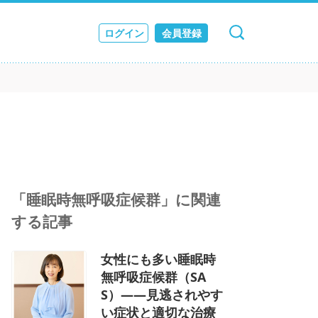
ログイン
会員登録
キャンセル
検索
ス
JOURNAL
「睡眠時無呼吸症候群」に関連
する記事
女性にも多い睡眠時
無呼吸症候群（SA
S）――見逃されやす
い症状と適切な治療