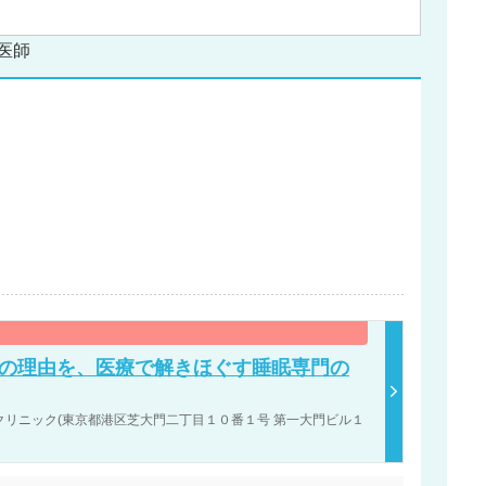
医師
その理由を、医療で解きほぐす睡眠専門の
リニック(東京都港区芝大門二丁目１０番１号 第一大門ビル１
。