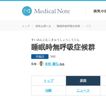
病気や
病気を
トップ
病気を調べる
睡眠時無呼吸症候群
原因
症状を
すいみんじむこきゅうしょうこうぐん
睡眠時無呼吸症候群
検査を
同義語
SAS
末松 義弘
監修：
先生
トップ
原因
治験
ニュース