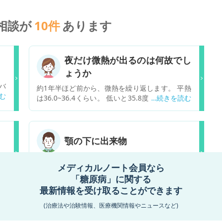
相談が
10
件
あります
夜だけ微熱が出るのは何故でし
ょうか
バ
約1年半ほど前から、微熱を繰り返します。 平熱
れ
は36.0~36.4くらい。 低いと35.8度くらいです。
に
微熱は37.0~37.5度です。 36度後半で、既に体が
起
だるいなと感じることがあります。 主に夕方から
と
夜に微熱が出ることが多く、1ヶ月間繰り返した
家
り、数日繰り返したり、バラバラです。 周期的な
顎の下に出来物
と
もの(生理前とか)も考えられるかと思いますが、
齢
バラバラなのでよく分かりません。 最近は、夕
い
ここ二ヶ月程度左顎の下に出来物のようなものを
炎
メディカルノート会員なら
方〜夜のみ37.5度になることが多く、困っていま
朝
手で触ることで確認。地元の耳鼻科にかかりまし
す。今回は生理予定2週間前くらいですので、周
「糖原病」に関する
ソ
た。 お医者様は触診では特に異常はなく、顎の下
期的なものも関係しているかもしれません。 ・頭
最新情報を受け取ることができます
目
にゼリーを当てて画像を見せてくださいました。
痛 ・熱っぽい ・体がだるい(風邪の時の体の重さ)
し
おそらく唾液腺？、下顎腺？で特に腫瘍は認めら
(治療法や治験情報、医療機関情報やニュースなど)
・咳や鼻水、喉の痛みなし ・翌朝に持ち越すこと
乾
れないとのことでした。 現在も顎の下でそれらし
録して医療相談する
は基本無い ・膠原病は今のところ否定的と言われ
は
きものは認められていますが、手で触ってわかる