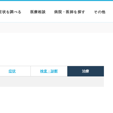
症状を調べる
医療相談
病院・医師を探す
その他
調べる
病院を探す
MNニュー
調べる
医師を探す
NEWS & 
調べる
症状
検査・診断
治療