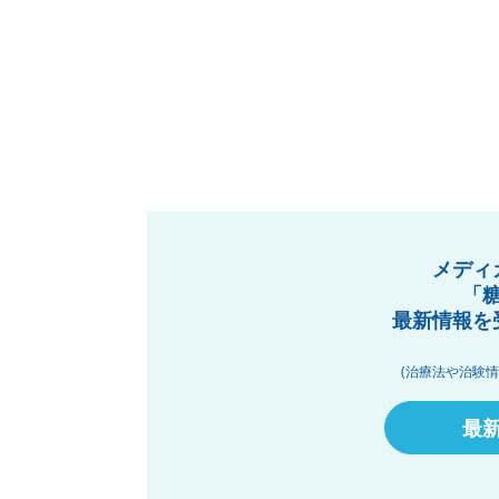
メディ
「
最新情報を
(治療法や治験
最