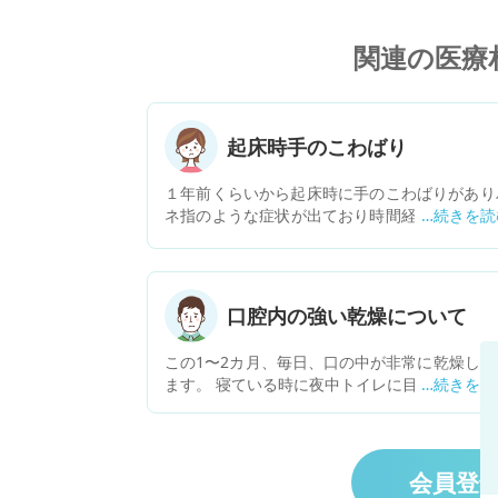
関連の医療
起床時手のこわばり
１年前くらいから起床時に手のこわばりがあり
ネ指のような症状が出ており時間経過で改善さ
ます。右手の小指が一番酷いですが両手の全指
症状は現れます。ただここ最近親指の付け根が
床時だけでなくスマホを持った時とかふとした
きに痛みが出ます。指の腫れなどは無いです。
口腔内の強い乾燥について
族に膠原病を患っている人がいます。 リウマチ
か膠原病の検査をした方がいいでしょうか？年
この1〜2カ月、毎日、口の中が非常に乾燥して
的なものでしょうか？長時間PCをするため腱鞘
ます。 寝ている時に夜中トイレに目覚めた際、
などでしょうか？
起きた際、うたた寝して目が覚めたとき(食後に
ファでうたた寝はほぼ毎晩)に起こります。 
覚めると唾液はなく、口の中が乾燥でパサパサ
て上顎が貼り付いて、開きづらい状態です。 
会員登
燥した時に舌を観察しても、色や形、白色状態