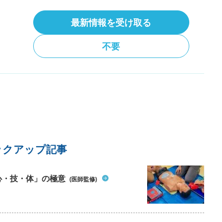
ました(血液検査をしました) また、約9年前から
な
ものでしょうか。 色々調べてみると不安が出てき
関節痛があり、年々場所が増えて全身の関節痛も
変
ます。大変恐れ入りますが、ご意見頂けますと幸
最新情報を受け取る
あります。 そちらと関係する可能性はあります
る
いです。 よろしくお願いします。
か？ 人の体温は、夕方頃にかけて最も高くなりま
しております。有料会員登録で月に何度でも相談可能です。
、
すよね？体温が多少上がるのは当然のことと思い
不要
覚
ますが、この場合は心配いらないでしょうか？ よ
兆
ろしくお願い致します。
し
は
受
う
願
ックアップ記事
心・技・体」の極意
(医師監修)