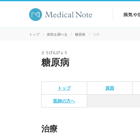
病気や
病気を
トップ
病気を調べる
糖原病
治療
症状を
とうげんびょう
糖原病
検査を
トップ
原因
医師の方へ
治療