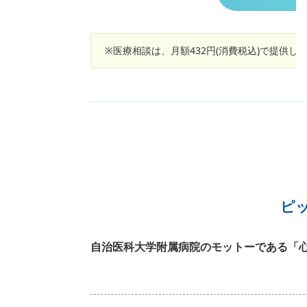
以前と変わりません。 これまで経験したことの
い状態です。 家屋の環境(乾燥、換気等)は何も
わりはありません。 独り暮らしなので、寝てい
※医療相談は、月額432円(消費税込)で提供
状態は自分では観察出来ません。 目が覚めた際
夜中であってもお湯を飲んでいますが、再び目
めると乾燥状態は変わりません。 何か病気の前
やサインなのでしょうか？ 何かの栄養素が不足
ているのでしょうか？ この数カ月、野菜不足
否めません。 治療が必要でしたらどの診療科を
診すればよいでしょうか？ 耳鼻咽喉科でしょ
か？ 以上、ご教示頂けますよう何卒よろしくお
いいたします。
ピ
自治医科大学附属病院のモットーである「