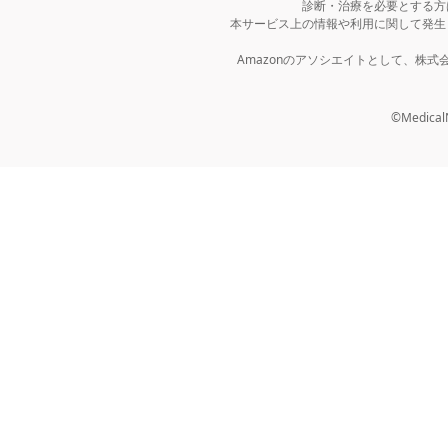
診断・治療を必要とする方
本サービス上の情報や利用に関して発生
Amazonのアソシエイトとして、株
©MedicalNo