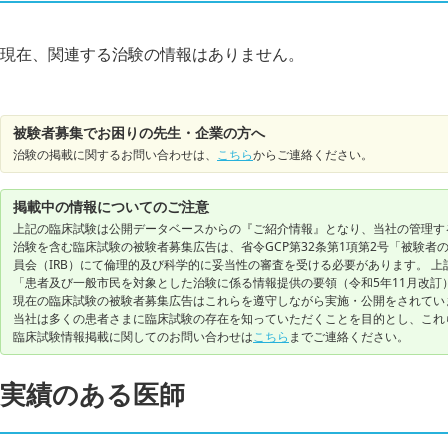
現在、関連する治験の情報はありません。
被験者募集でお困りの先生・企業の方へ
治験の掲載に関するお問い合わせは、
こちら
からご連絡ください。
掲載中の情報についてのご注意
上記の臨床試験は公開データベースからの『ご紹介情報』となり、当社の管理す
治験を含む臨床試験の被験者募集広告は、省令GCP第32条第1項第2号「被験
員会（IRB）にて倫理的及び科学的に妥当性の審査を受ける必要があります。 上
「患者及び一般市民を対象とした治験に係る情報提供の要領（令和5年11月改訂
現在の臨床試験の被験者募集広告はこれらを遵守しながら実施・公開をされてい
当社は多くの患者さまに臨床試験の存在を知っていただくことを目的とし、これ
臨床試験情報掲載に関してのお問い合わせは
こちら
までご連絡ください。
実績のある医師