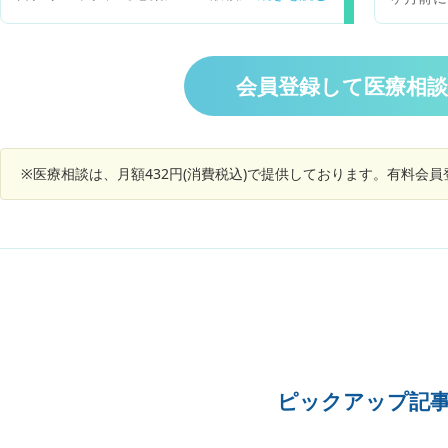
関節痛とだるさと手の指の関節のできものです。
た。 結果、全て陰性で安心したのですが結果の数
キャブを
(湿疹のようなものやカサカサしたイボみたいなも
値が気になり質問させてください。 「HIV抗原抗
一度やめ
の)です。かゆみがあります。 早めに病院に行く
体S/CO→1.00>」という結果で「判定(−)」と表記
胃が動か
べきですか？ ネットで少しみただけで詳しく知ら
されております。基準値は1.00未満ということ
今は20
ないので皮膚筋炎について教えてほしいです。 よ
会員登録して医療相
で、この結果はパッと見たら「1.00より大きい」
mgを1
ろしくお願いします。
と捉えてしまうのですが、どう考えたら良いでし
す。やっ
ょうか？ 一方HCV抗体の方は、基準値1.0に対し
しいので
て【カットオフインデックス0.1>】という結果で
完全にや
した。 いずれにせよ、医師からはそれ以上の言及
※医療相談は、月額432円(消費税込)で提供しております。有料会
ドと六君
はなく問題はないのでしょうが、少し気になって
中おなか
いるので相談させていただきました。 よろしくお
ありませ
願いいたします。
ピックアップ記