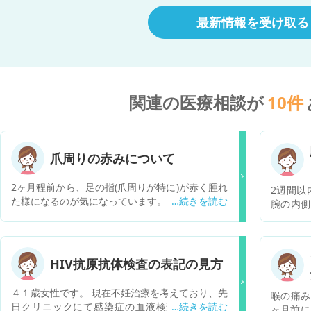
最新情報を受け取る
関連の医療相談が
10
件
爪周りの赤みについて
2ヶ月程前から、足の指(爪周りが特に)が赤く腫れ
2週間以
た様になるのが気になっています。 普段はだいた
腕の内側
い立ち仕事なのですが、足がほてる様なジンジン
半円を描
する感じがして気持ち悪いです。 手の指も爪の下
浮き出て
あたりが赤く見えます。 今は夏なのでしもやけに
て太い血
はならないしなんかおかしいなぁと思っているの
チほど、
HIV抗原抗体検査の表記の見方
ですが、病院になかなか行く時間を作れないた
えられ
め、ネットで調べると皮膚筋炎という病気に私の
す。
４１歳女性です。 現在不妊治療を考えており、先
喉の痛み
症状が近いと思いました。 他の自覚症状は微熱と
日クリニックにて感染症の血液検査を行いまし
ヶ月前に