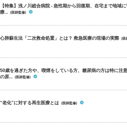
【特集】浅ノ川総合病院 - 急性期から回復期、在宅まで地域
療...
(医師監修)
心肺蘇生法「二次救命処置」とは？ 救急医療の現場の実際
(医
50歳を過ぎた方や、喫煙をしている方、糖尿病の方は特に注
の原...
(医師監修)
“老化”に対する再生医療とは
(医師監修)