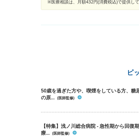
※医療相談は、月額432円(消費税込)で提供
や腹痛はよくあるのでその影響かと思っていた
ツムラは飲まないようにしました。 オルニチン
ですが、いつもは胃のあたり全体、下腹部全体
サプリとかも飲んだ方がよいのでしょうか？
症状が出ておへそ周りピンポイントでというの
あまりなかったので気になっています。便秘も
まにはあるけどいつもは快便な方だと思います
3ヶ月前に虫垂炎になり腹腔鏡手術を受けてい
す。その時退院してから1ヶ月以上、おへそ周
だけ筋肉痛のような痛みやつっぱり感があり、
の症状と似ていて場所も同じです。私の体感は
術後いつの間にか消えていた症状が、何かのき
かけでまた出始めたという感覚です。 手術後3
月以上経つので今頃傷がどうこうというのはな
ピ
かと思うのですが、他の2箇所の傷はしっかり
っているのでたぶんおへその傷も残ってると思
ます。見た感じおへその窪みが深くなって縦に
50歳を過ぎた方や、喫煙をしている方、糖
くなったような気がします。 腹腔鏡手術でも癒
の原...
(医師監修)
はするし腸閉塞になることもあると聞いている
で、その不安もあります。 虫垂炎発症前2ヶ月
らい、ひどい便秘が続き手術後に快便に戻った
いう経緯もあり、便秘とお腹周りの変化に敏感
【特集】浅ノ川総合病院 - 急性期から回
なっています。 おへそ周りのチクチクやつっぱ
療...
感で考えられることって何かあるでしょうか？ 
(医師監修)