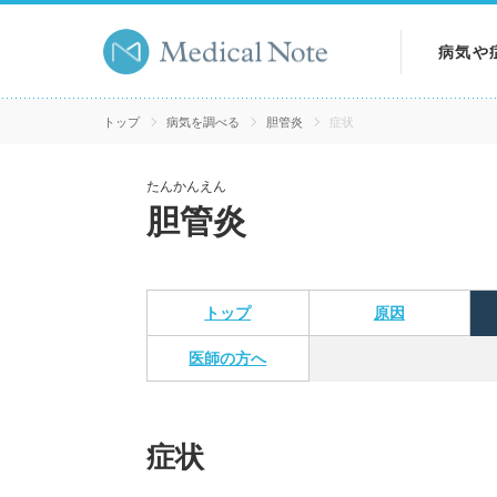
病気や
病気を
トップ
病気を調べる
胆管炎
症状
症状を
たんかんえん
胆管炎
検査を
トップ
原因
医師の方へ
症状