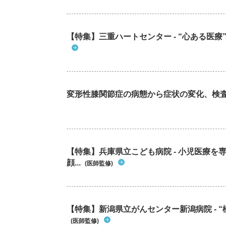
に癒着してたとして何か症状を自覚できるもの
のでしょうか？ 機能性ディスペプシアや過敏性
症候群の影響というのもあるでしょうか？ また
どのくらい症状が続いたりどんな症状が出たら
【特集】三重ハートセンター - “心ある医
診した方がいいとか、受診するなら何科に行け
いいのかも教えて頂きたいです。
変形性膝関節症の病態から症状の変化、検
【特集】兵庫県立こども病院 - 小児医療
顔...
(医師監修)
【特集】新潟県立がんセンター新潟病院 - “
(医師監修)