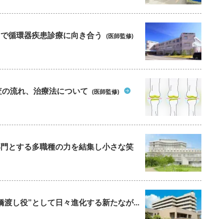
な
腸
、
受
療”で循環器疾患診療に向き合う
(医師監修)
ば
査の流れ、治療法について
(医師監修)
を専門とする多職種の力を結集し小さな笑
橋渡し役”として日々進化する新たなが...