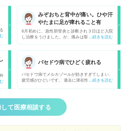
みぞおちと背中が痛い。ひや汗
やたまに足が痺れること有
る
6月初めに、急性胆管炎と診断され３日ほど入院
ル
し治療をうけました。が、痛みは取れず ２０１
リ
７年９月１２日に、みぞおちと背中が痛くて歩け
べ
なくなり、救急車を呼びました。内視鏡でバルー
、
ンを使い胆管と胆嚢を診てもらいましたが、結石
し
り
は無く 異常がないとの診断でした。最近 胃カ
バセドウ病でひどく疲れる
が
メラもしましたが、異常はないと。しかし、１７
.
日にみぞおちと背中が痛くなり、冷や汗も出。病
バセドウ病でメルカゾールが効きすぎてしまい、
外
い
院では、心臓の検査をしましょうとのことでし
疲労感がひどいです。 過去に潜在性橋本病の診断
に
査
た。私的には、膵炎とかと思うのですが、どうし
あり、6年前と3年前に無痛性甲状腺炎になりまし
び
か
たらいいか 分からないのです。いいアドバイス
た。 その後なんとか生活していましたが1年前に
で
リ
お願いします。病院もセカンドピニオンを使い
バセドウ病に。最初はヨウ化カリウム丸で治療。
目
科
変更したほうが いいのでしょうか？（子宮腺筋
9月に悪化して、メルカゾールに変更。 10mg→
る
血
録して医療相談する
症の為、薬で閉経してます）
7.5mgとなりましたが仕事で半年近く残業が多か
後
。
ったせいか体調が悪く、10mgにしたところ今度
。
ケ
は薬が効きすぎて先日から7.5mgになりました。
が
か
現在数値は tsh 12.8 、ft4 0.76です。 あま
痢
、