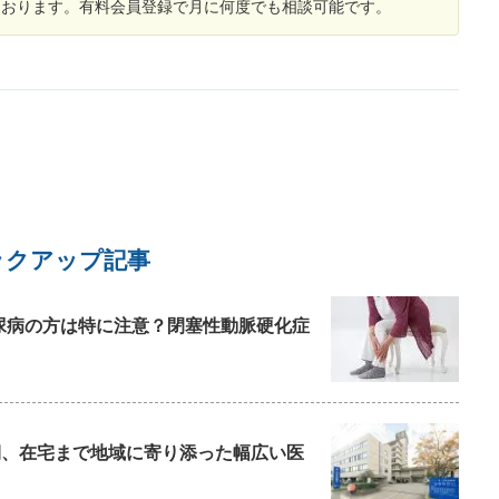
しております。有料会員登録で月に何度でも相談可能です。
りにも体がだるいです。数値としてはひどくない
の
の
のかもしれませんが、起きた瞬間から体が疲れて
に
いて、何をするのもしんどいです。 はじめて無痛
は
性甲状腺炎になった際も体感としてとにかく疲れ
た
て動けず、数値が落ち着いてからも動けるように
。
なるまで数ヶ月かかりました。 体質なので仕方な
ま
いのかと思いますが、どの程度で落ち着くのか、
り
散歩だけでもした方が等なにかあれば教えていた
今
だけないでしょうか。 あまりの疲労感に参ってい
手
ます。 仕事は在宅でさせてもらっています。昨日
っ
会社に行きました（片道徒歩と電車で40分）が移
ヶ
動だけで疲れすぎて体調が悪く、30分程度で帰宅
い
ックアップ記事
しました。 158cm46.5kgくらいだと調子がいい
残
のですが、今は何もせず食事を同じようにとって
い
いても44kgまで落ちています。 甲状腺の状態が
細
尿病の方は特に注意？閉塞性動脈硬化症
悪いと精神面に影響があり、パニック障害まで行
着
きませんが、電車や乗り物が苦手になったり、意
の
味もなく息苦しくなったりするので、早く落ち着
く
いてほしいなと思っています。 なにかありました
と
らぜひ教えてください。よろしくお願いいたしま
に
す。
復期、在宅まで地域に寄り添った幅広い医
り
仮