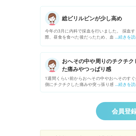
総ビリルビンが少し高め
今年の3月に内科で採血を行いました。 採血す
際、昼食を食べた後だったため、血糖と総ビリ
ビンの値が少し高めに出てしまいました。総ビ
ルビンの値は1.39です。 また、6月に昼食を食
ずに採血した所、血糖は標準値だったのですが
おへその中や周りのチクチク
総ビリルビンだけ1.35と少し高めでした。 かか
つけの内科の先生が言うには、普通の人より値
た痛みやつっぱり感
少し高めに出るんだろうね。他の肝機能ALP.GOT
1週間くらい前からおへその中やおへそのすぐ
GPT.γGTPは正常値だから1年に1回検査をして
側にチクチクした痛みや突っ張り感が出るよう
こうとなりました。 採血以外でもっと詳しく検
なりました。 寝返りをした時や朝起きた時に伸
をした方がよいのでしょうか。 因みに、3月末
をした時、動き始める時に感じることが多い
ら8月半ばまで心療内科のクラシエのサイコカ
す。 同じ頃から下痢や軟便になり今は便秘３日
ュウコツボレイトウを飲んでいました。 心療内
です。おへそのすぐ上あたりに何かが詰まって
の先生にも相談しましたが、半年に1回位で採
会員登
ような苦しさがあり食後にひどくなります。食
していくっていうのもいいかもと言われました
苦しくて吐きたいという気持ちになります
今は、胃の調子がよくないのでセレキノンとタ
元々、機能性ディスペプシアと過敏性腸症候群
キャブ、ツムラの六君なんとかの漢方薬を昨日
あるため、胃腸が張ったり苦しくなったり、下
ら飲んでますが、怖くなって薬剤師に相談の上