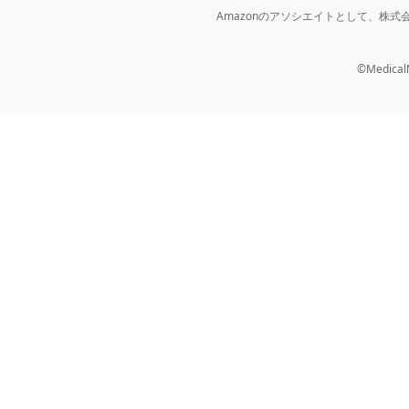
Amazonのアソシエイトとして、株
©MedicalNo