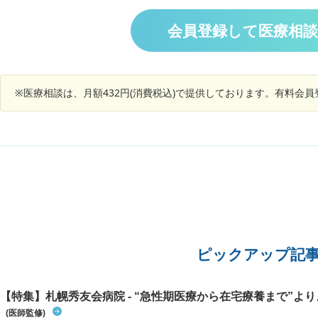
甲骨付近も痛くなってきました。 胸だけなら肋軟
とのこと
骨炎とかなのかなぁと思って湿布を貼ってみたり
でしょう
会員登録して医療相
していたのですが(湿布の効果は無いように感じ
る)、肩甲骨らへんも痛くなってきたので別の何か
なのでは？と不安です。 また、もし肋軟骨炎だと
したら肋軟骨炎は何が原因でなるのでしょうか？
※医療相談は、月額432円(消費税込)で提供しております。有料会
因みに筋トレなどは一切行っておりません。 た
だ、心臓の手術を幼少期にしたことがあります。
それが多少は関係したりするのでしょうか？
ピックアップ記
【特集】札幌秀友会病院 - “急性期医療から在宅療養まで”よりよ
(医師監修)