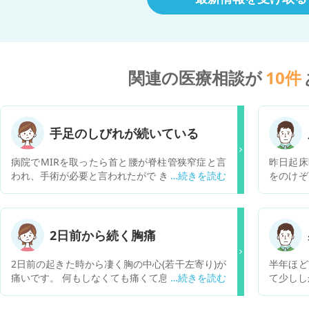
関連の医療相談が
10
件
手足のしびれが続いている
病院でMIRを取ったら首と腰が脊柱管狭窄症と言
昨日起床
われ、手術が必要と言われたがで きれば手術をし
をのけぞ
ないで治す方法が無いか知りたいです
痛みが出
か分かり
く、起床
みに気づ
2日前から続く胸痛
なってい
かなと思
2日前の起きた時から凄く胸の中心(若干左寄り)が
半年ほど
症状がな
痛いです。 何もしなくても痛くて息をしたり笑っ
て少しし
たり少しでも動くと痛みが増して、くしゃみをす
かってお
ると激痛が走りました。 そして、今度は、左の肩
と、性欲