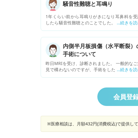
騒音性難聴と耳鳴り
1年くらい前から耳鳴りがきになり耳鼻科を受
したら騒音性難聴とのことでした。その後テレ
がついていたり雑音があると会話が聞き取りに
く、仕事中どうしてもなんかしら雑音があるた
聞き取りにくく聞き返すことが増えてこまって
内側半月板損傷（水平断裂）
ます。時々耳抜きができないような詰まった感
手術について
がすることも増えました… 加味帰脾湯という薬
処方されましたが改善しません… ほかの病院を
昨日MRIを受け、診断されました。 一般的なご
診してみるべきですか？ あと、耳の感じはとて
見で構わないのですが、手術をした方が良いの
説明しにくいです。症状を伝えるのになにかア
しょうか？ 現状、痛み止めを飲んで痛みは無い
バイスあったらおしえてほしいです…
態です。具体的にどのような状態になれば手術
すれば良いのでしょうか？
会員登
※医療相談は、月額432円(消費税込)で提供