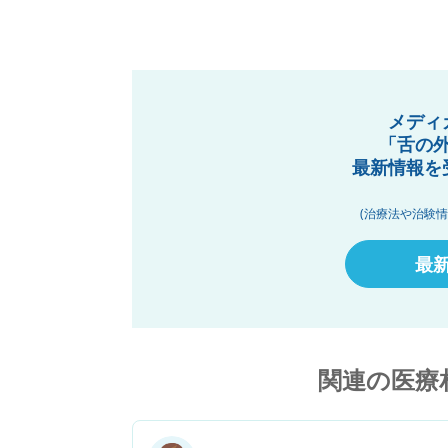
メディ
「舌の
最新情報を
(治療法や治験
最
関連の医療