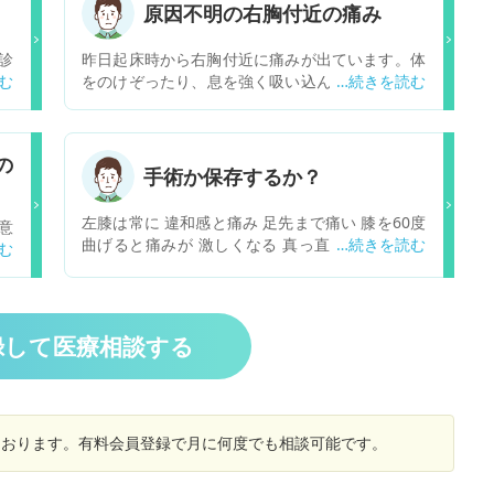
原因不明の右胸付近の痛み
診
昨日起床時から右胸付近に痛みが出ています。体
ビ
をのけぞったり、息を強く吸い込んだりする際に
く
痛みが出るので、肺の痛みなのか肋骨の痛みなの
め
か分かりかねています。特に思い当たる原因はな
い
く、起床時から息が吸いづらいと思ったところ痛
の
じ
みに気づいた状況です。昨日より少し痛みは良く
手術か保存するか？
を
なっていると思うのでおそらく時間が経てば治る
受
かなと思っているのですが、念のため思い当たる
左膝は常に 違和感と痛み 足先まで痛い 膝を60度
意
も
症状がないかお伺いしたい次第です。
曲げると痛みが 激しくなる 真っ直ぐに伸ばして
で
ド
いても同様 たぶん手術になるのとは思うのですが
状
手術の方法 縫う？ 取る？ 入院期間と回復期間
を
どのくらいかかるようなのか？ わかる範囲で、教
えてください
録して医療相談する
しております。有料会員登録で月に何度でも相談可能です。