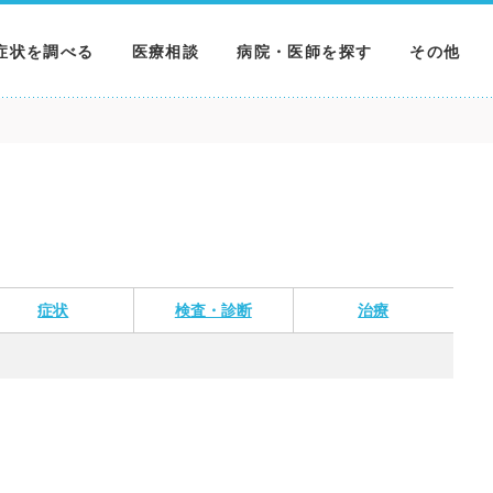
症状を調べる
医療相談
病院・医師を探す
その他
調べる
病院を探す
MNニュー
調べる
医師を探す
NEWS & 
調べる
症状
検査・診断
治療