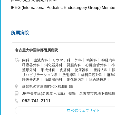
IPEG (International Pediatric Endosurgery Group) Mem
所属病院
名古屋大学医学部附属病院
内科
血液内科
リウマチ科
外科
精神科
神経内
呼吸器外科
消化器外科
腎臓内科
心臓血管外科
小
整形外科
形成外科
皮膚科
泌尿器科
産婦人科
リハビリテーション科
放射線科
歯科口腔外科
麻酔
呼吸器内科
循環器内科
消化器内科
総合診療科
愛知県名古屋市昭和区鶴舞町65
JR中央本線(名古屋～塩尻)「鶴舞」名古屋市営地下鉄鶴舞
052-741-2111
公式ウェブサイト