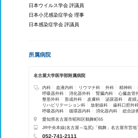
日本ウイルス学会 評議員
日本小児感染症学会 理事
日本感染症学会 評議員
所属病院
名古屋大学医学部附属病院
内科
血液内科
リウマチ科
外科
精神科
呼吸器外科
消化器外科
腎臓内科
心臓血管
整形外科
形成外科
皮膚科
泌尿器科
産婦
リハビリテーション科
放射線科
歯科口腔外
呼吸器内科
循環器内科
消化器内科
総合診
愛知県名古屋市昭和区鶴舞町65
JR中央本線(名古屋～塩尻)「鶴舞」名古屋市営地
052-741-2111