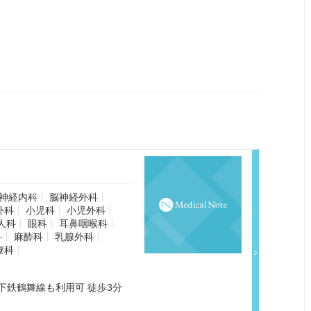
神経内科
脳神経外科
外科
小児科
小児外科
人科
眼科
耳鼻咽喉科
科
麻酔科
乳腺外科
療科
下鉄鶴舞線も利用可 徒歩3分