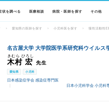
症状を調べる
医療相談
病院・医師を探す
その他
調べる
病院を探す
MNニュー
す
愛知県の医師を探す
小児科医を探す
慢性活動性E
調べる
医師を探す
NEWS & 
名古屋大学 大学院医学系研究科ウイルス学
調べる
きむら ひろし
木村 宏
先生
愛知県
小児科
日本感染症学会 感染症専門医
日本小児科学会 小児科