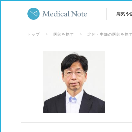
病気や
病気を
トップ
医師を探す
北陸・中部の医師を探
症状を
検査を