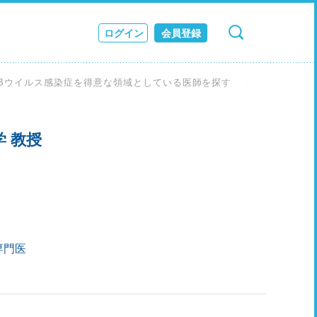
ログイン
会員登録
検索
キャンセル
ス
Bウイルス感染症を得意な領域としている医師を探す
木村 宏 先
JOURNAL
 教授
専門医