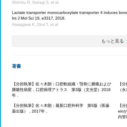
Shimizu R, Ibaragi S, et al
Lactate transporter monocarboxylate transporter 4 induces bon
Int J Mol Sci 19, e3317, 2018.
Hasegawa K, Okui T, et al
もっと見る
著書
【分担執筆】佐々木朗：口腔軟組織・顎骨に腫瘍および
【分
腫瘍性病変，口腔病理アトラス 第3版（文光堂）2018
（永
年．
【分担執筆】佐々木朗：最新口腔外科学 第5版（医歯
【分担
薬出版），2017年．
ei
内管