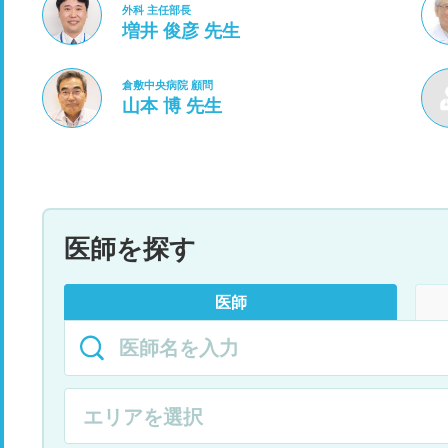
外科 主任部長
増井 俊彦 先生
倉敷中央病院 顧問
山本 博 先生
医師を探す
医師