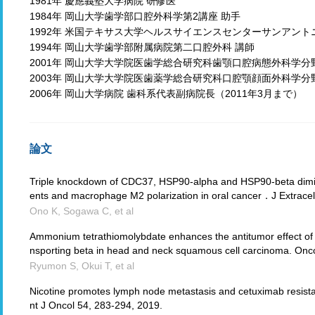
1981年 慶應義塾大学病院 研修医
1984年 岡山大学歯学部口腔外科学第2講座 助手
1992年 米国テキサス大学ヘルスサイエンスセンターサンアント
1994年 岡山大学歯学部附属病院第二口腔外科 講師
2001年 岡山大学大学院医歯学総合研究科歯顎口腔病態外科学分
2003年 岡山大学大学院医歯薬学総合研究科口腔顎顔面外科学分
2006年 岡山大学病院 歯科系代表副病院長（2011年3月まで）
論文
Triple knockdown of CDC37, HSP90-alpha and HSP90-beta dimini
ents and macrophage M2 polarization in oral cancer．J Extrace
Ono K, Sogawa C, et al
Ammonium tetrathiomolybdate enhances the antitumor effect of c
nsporting beta in head and neck squamous cell carcinoma. Onc
Ryumon S, Okui T, et al
Nicotine promotes lymph node metastasis and cetuximab resist
nt J Oncol 54, 283-294, 2019.