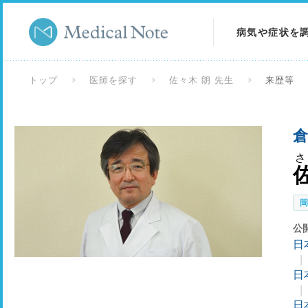
病気や症状を
病気を調べる
トップ
医師を探す
佐々木 朗 先生
来歴等
症状を調べる
倉
検査を調べる
公
日
日
日