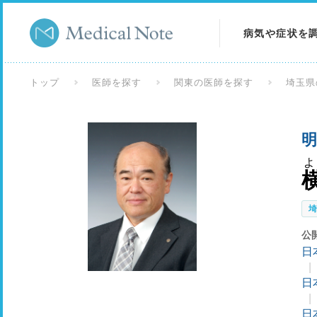
病気や症状を
病気を調べる
トップ
医師を探す
関東の医師を探す
埼玉県
症状を調べる
明
検査を調べる
公
日
日
日