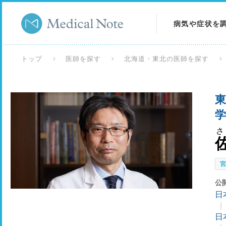
病気や症状を
病気を調べる
トップ
医師を探す
北海道・東北の医師を探す
症状を調べる
東
検査を調べる
学
さ
公
日
日