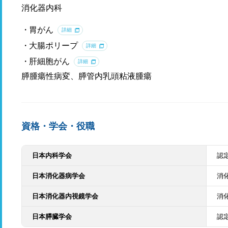
消化器内科
胃がん
詳細
大腸ポリープ
詳細
肝細胞がん
詳細
膵腫瘍性病変、膵管内乳頭粘液腫瘍
資格・学会・役職
日本内科学会
認
日本消化器病学会
消
日本消化器内視鏡学会
消
日本膵臓学会
認