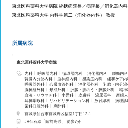
東北医科薬科大学病院 統括病院長／病院長／消化器内科
東北医科薬科大学 内科学第二（消化器内科） 教授
所属病院
東北医科薬科大学病院
内科
呼吸器内科
循環器内科
消化器内科
腫瘍内科
腎臓内分泌内科
脳神経内科
感染症内科
緩和ケア内
呼吸器外科
心臓血管外科
消化器外科
乳腺・内分泌
脳神経外科
形成外科
肝臓・胆のう・膵臓外科
精神
血液・リウマチ科
小児科
皮膚科
泌尿器科
産婦人
耳鼻咽喉科
リハビリテーション科
放射線科
病理診
歯科口腔外科
麻酔科
宮城県仙台市宮城野区福室1丁目12-1
JR仙石線「陸前高砂」 徒歩7分